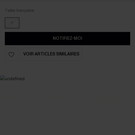
Taille française
F
NOTIFIEZ-MOI
VOIR ARTICLES SIMILAIRES
SELECTION 2-3 J. OUVRÉS
BEST-SELLER
Vos favoris express
Nos pièces les plus aimées
DÉCOUVRIR
DÉCOUVRIR