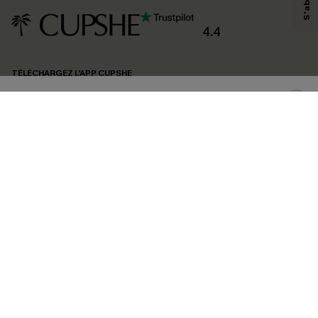
personnaliser nos contenus et nos offres, et de vous recommander des
produits susceptibles de vous intéresser, conformément à notre
Politique de
confidentialité
. Vous pouvez vous désabonner à tout moment.
4.4
S'ABONNER
TÉLÉCHARGEZ L’APP CUPSHE
SUIVEZ-NOUS
©2026 CUPSHE FRANCE
Voir nôtre
déclaration d'accessibilité
et notre
politique de confidentialité.
Gestion des cookies