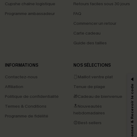
Cupshe chaîne logistique
Retours faciles sous 30 jours
Programme ambassadeur
FAQ
Commencer un retour
Carte cadeau
Guide des tailles
PROFITEZ DE -15%
INFORMATIONS
NOS SÉLECTIONS
-15% dès 2 Achetés par E-mail
Contactez-nous
🩱Maillot ventre plat
*Un code par commande, valable une seule fois.
S'abonner & Recevoir le code
Affiliation
Tenue de plage
Politique de confidentialité
🎁Cadeau de bienvenue
Termes & Conditions
🔝Nouveautés
En soumettant votre adresse e-mail, vous acceptez de recevoir des e-mails
hebdomadaires
marketing (y compris du contenu généré par l'IA) de Cupshe et
Programme de fidélité
reconnaissez avoir pris connaissance de nos
Termes & Conditions
. Nous
😍Best-sellers
pouvons utiliser les données collectées sur notre site ainsi que des
technologies de suivi, telles que des pixels intégrés à nos e-mails, afin de
savoir si ceux-ci ont été ouverts, de mesurer votre engagement, de