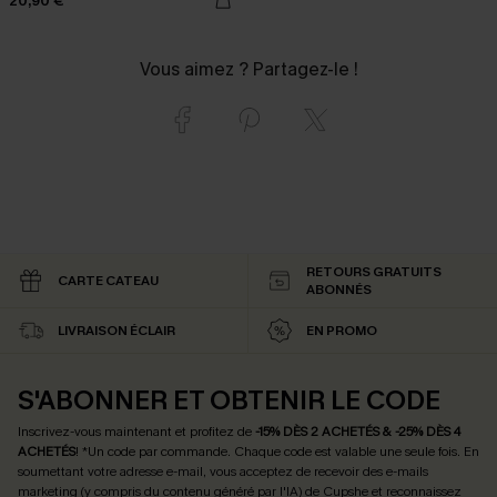
20,90 €
Vous aimez ? Partagez-le !
RETOURS GRATUITS
CARTE CATEAU
ABONNÉS
LIVRAISON ÉCLAIR
EN PROMO
S'ABONNER ET OBTENIR LE CODE
Inscrivez-vous maintenant et profitez de
-15% DÈS 2 ACHETÉS & -25% DÈS 4
ACHETÉS
! *Un code par commande. Chaque code est valable une seule fois.
En
soumettant votre adresse e-mail, vous acceptez de recevoir des e-mails
marketing (y compris du contenu généré par l'IA) de Cupshe et reconnaissez