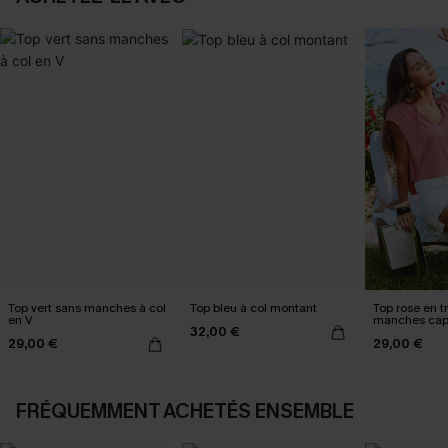
Top vert sans manches à col
Top bleu à col montant
Top rose en tr
en V
manches ca
32,00 €
29,00 €
29,00 €
FRÉQUEMMENT ACHETÉS ENSEMBLE