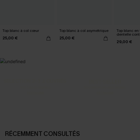
Top blanc à col cœur
Top blanc à col asymétrique
Top blanc en 
dentelle cont
25,00 €
25,00 €
29,00 €
SELECTION 2-3 J. OUVRÉS
BEST-SELLER
Vos favoris express
Nos pièces les plus aimées
DÉCOUVRIR
DÉCOUVRIR
RÉCEMMENT CONSULTÉS