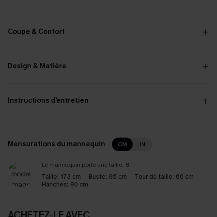
Coupe & Confort
Design & Matière
Instructions d’entretien
Mensurations du mannequin
CM
IN
Le mannequin porte une taille:
S
Taille:
173 cm
Buste:
85 cm
Tour de taille:
60 cm
Hanches:
90 cm
ACHETEZ‑LE AVEC