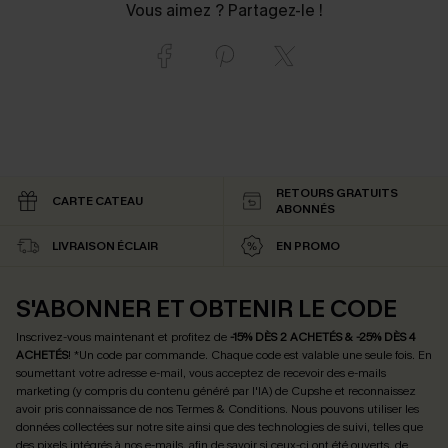
Vous aimez ? Partagez-le !
RETOURS GRATUITS
CARTE CATEAU
ABONNÉS
LIVRAISON ÉCLAIR
EN PROMO
S'ABONNER ET OBTENIR LE CODE
Inscrivez-vous maintenant et profitez de
-15% DÈS 2 ACHETÉS & -25% DÈS 4
ACHETÉS
! *Un code par commande. Chaque code est valable une seule fois.
En
soumettant votre adresse e-mail, vous acceptez de recevoir des e-mails
marketing (y compris du contenu généré par l'IA) de Cupshe et reconnaissez
avoir pris connaissance de nos
Termes & Conditions
. Nous pouvons utiliser les
données collectées sur notre site ainsi que des technologies de suivi, telles que
des pixels intégrés à nos e-mails, afin de savoir si ceux-ci ont été ouverts, de