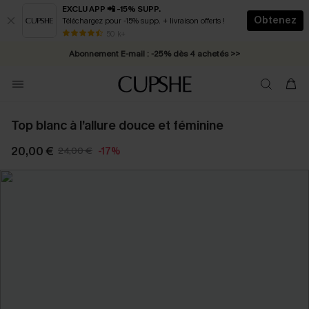
EXCLU APP 📲 -15% SUPP.
Obtenez
Téléchargez pour -15% supp. + livraison offerts !
* Livraison éclair 2-3 jours ouvrés >>
50 k+
Abonnement E-mail : -25% dès 4 achetés >>
Top blanc à l’allure douce et féminine
20,00 €
24,00 €
-17%