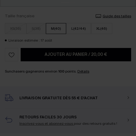
Taille française
Guide des tailles
XS(36)
S(38)
M(40)
L(42/44)
XL(46)
Livraison estimée : 17 août
AJOUTER AU PANIER
/
20,00 €
Sunchasers gagnerons environ
100
points.
Détails
LIVRAISON GRATUITE DÈS 55 € D'ACHAT
RETOURS FACILES 30 JOURS
Inscrivez-vous et abonnez-vous
pour des retours gratuits !