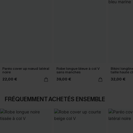
Paréo cover up nœud latéral
Robe longue bleue à col V
Bikini longlin
noire
sans manches
taille haute 
marine
22,00 €
39,00 €
32,00 €
FRÉQUEMMENT ACHETÉS ENSEMBLE