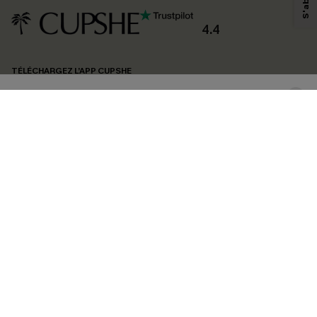
produits susceptibles de vous intéresser, conformément à notre
Politique de
confidentialité
. Vous pouvez vous désabonner à tout moment.
4.4
S'ABONNER
TÉLÉCHARGEZ L’APP CUPSHE
SUIVEZ-NOUS
©2026 CUPSHE FRANCE
Voir nôtre
déclaration d'accessibilité
et notre
politique de confidentialité.
Gestion des cookies