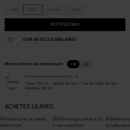
S(38)
M(40)
L(42/44)
XL(46)
NOTIFIEZ-MOI
VOIR ARTICLES SIMILAIRES
Mensurations du mannequin
CM
IN
Le mannequin porte une taille:
S
Taille:
173 cm
Buste:
85 cm
Tour de taille:
60 cm
Hanches:
90 cm
ACHETEZ‑LE AVEC