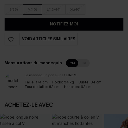
S(38)
M(40)
L(42/44)
XL(46)
NOTIFIEZ-MOI
VOIR ARTICLES SIMILAIRES
Mensurations du mannequin
CM
IN
Le mannequin porte une taille:
S
Taille:
174 cm
Poids:
54 kg
Buste:
84 cm
Tour de taille:
62 cm
Hanches:
92 cm
ACHETEZ‑LE AVEC