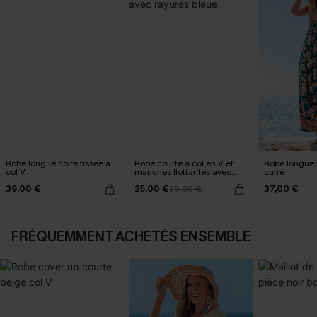
Robe longue noire tissée à
Robe courte à col en V et
Robe longue f
col V
manches flottantes avec
carré
rayures bleue
39,00 €
25,00 €
37,00 €
29,00 €
FRÉQUEMMENT ACHETÉS ENSEMBLE