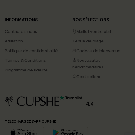
INFORMATIONS
NOS SÉLECTIONS
Contactez-nous
🩱Maillot ventre plat
Affiliation
Tenue de plage
Politique de confidentialité
🎁Cadeau de bienvenue
Termes & Conditions
🔝Nouveautés
hebdomadaires
Programme de fidélité
😍Best-sellers
4.4
PROFITEZ DE -15%
TÉLÉCHARGEZ L’APP CUPSHE
-15% dès 2 Achetés par E-mail