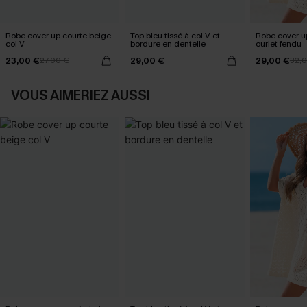
Robe cover up courte beige
Top bleu tissé à col V et
Robe cover u
col V
bordure en dentelle
ourlet fendu
23,00 €
29,00 €
29,00 €
27,00 €
32,
VOUS AIMERIEZ AUSSI