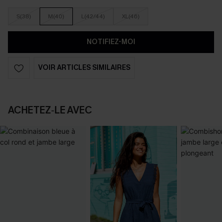
S(38)
M(40)
L(42/44)
XL(46)
NOTIFIEZ-MOI
VOIR ARTICLES SIMILAIRES
ACHETEZ‑LE AVEC