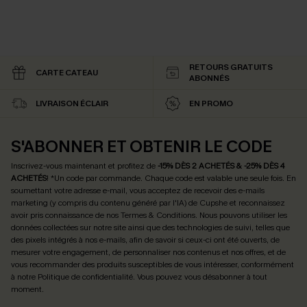
RETOURS GRATUITS
CARTE CATEAU
ABONNÉS
LIVRAISON ÉCLAIR
EN PROMO
S'ABONNER ET OBTENIR LE CODE
Inscrivez-vous maintenant et profitez de
-15% DÈS 2 ACHETÉS & -25% DÈS 4
ACHETÉS
! *Un code par commande. Chaque code est valable une seule fois.
En
soumettant votre adresse e-mail, vous acceptez de recevoir des e-mails
marketing (y compris du contenu généré par l'IA) de Cupshe et reconnaissez
avoir pris connaissance de nos
Termes & Conditions
. Nous pouvons utiliser les
données collectées sur notre site ainsi que des technologies de suivi, telles que
des pixels intégrés à nos e-mails, afin de savoir si ceux-ci ont été ouverts, de
mesurer votre engagement, de personnaliser nos contenus et nos offres, et de
vous recommander des produits susceptibles de vous intéresser, conformément
à notre
Politique de confidentialité
. Vous pouvez vous désabonner à tout
moment.