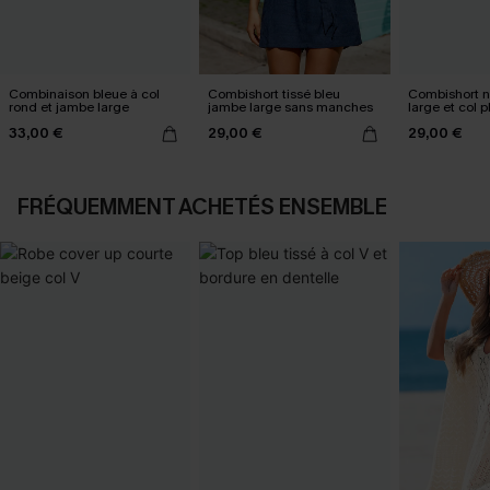
Combinaison bleue à col
Combishort tissé bleu
Combishort n
rond et jambe large
jambe large sans manches
large et col 
33,00 €
29,00 €
29,00 €
FRÉQUEMMENT ACHETÉS ENSEMBLE