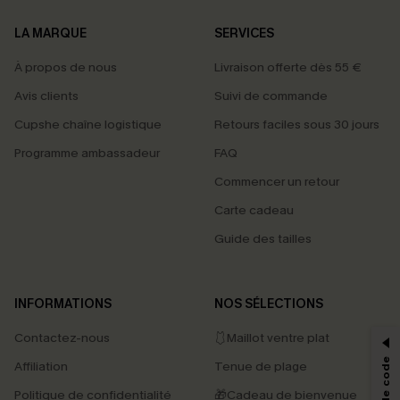
LA MARQUE
SERVICES
À propos de nous
Livraison offerte dès 55 €
Avis clients
Suivi de commande
Cupshe chaîne logistique
Retours faciles sous 30 jours
Programme ambassadeur
FAQ
Commencer un retour
Carte cadeau
Guide des tailles
PROFITEZ DE -15%
INFORMATIONS
NOS SÉLECTIONS
-15% dès 2 Achetés par E-mail
Contactez-nous
🩱Maillot ventre plat
*Un code par commande, valable une seule fois.
Affiliation
Tenue de plage
Politique de confidentialité
🎁Cadeau de bienvenue