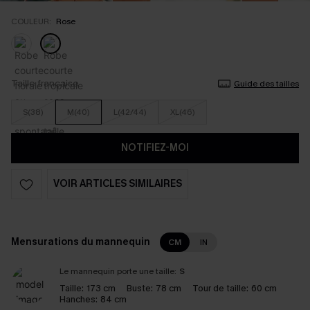
COULEUR:
Rose
Taille française
Guide des tailles
S(38)
M(40)
L(42/44)
XL(46)
NOTIFIEZ-MOI
VOIR ARTICLES SIMILAIRES
Mensurations du mannequin
CM
IN
Le mannequin porte une taille:
S
Taille:
173 cm
Buste:
78 cm
Tour de taille:
60 cm
Hanches:
84 cm