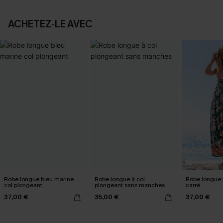
ACHETEZ‑LE AVEC
Robe longue bleu marine
Robe longue à col
Robe longue f
col plongeant
plongeant sans manches
carré
37,00 €
35,00 €
37,00 €