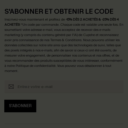
S'ABONNER ET OBTENIR LE CODE
Inscrivez-vous maintenant et profitez de
-15% DÈS 2 ACHETÉS & -25% DÈS 4
ACHETÉS
! *Un code par commande. Chaque code est valable une seule fois.
En
soumettant votre adresse e-mail, vous acceptez de recevoir des e-mails
marketing (y compris du contenu généré par l'IA) de Cupshe et reconnaissez
avoir pris connaissance de nos
Termes & Conditions
. Nous pouvons utiliser les
données collectées sur notre site ainsi que des technologies de suivi, telles que
des pixels intégrés à nos e-mails, afin de savoir si ceux-ci ont été ouverts, de
mesurer votre engagement, de personnaliser nos contenus et nos offres, et de
vous recommander des produits susceptibles de vous intéresser, conformément
à notre
Politique de confidentialité
. Vous pouvez vous désabonner à tout
moment.
S'ABONNER