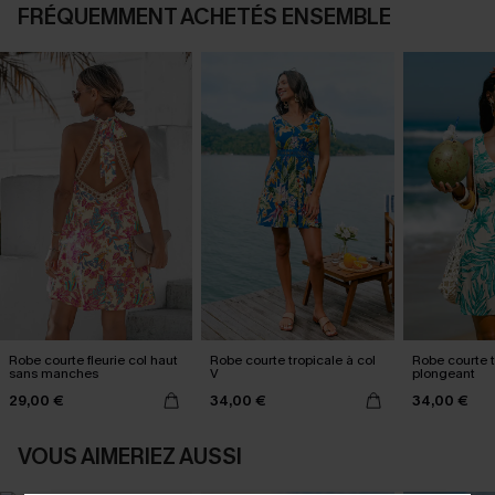
FRÉQUEMMENT ACHETÉS ENSEMBLE
Robe courte fleurie col haut
Robe courte tropicale à col
Robe courte t
sans manches
V
plongeant
29,00 €
34,00 €
34,00 €
VOUS AIMERIEZ AUSSI