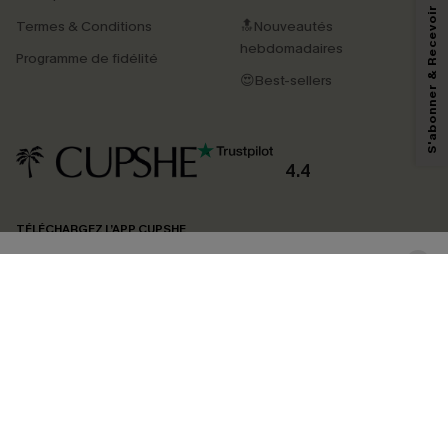
S'abonner & Recevoir le code
Termes & Conditions
🔝Nouveautés
En soumettant votre adresse e-mail, vous acceptez de recevoir des e-mails
marketing (y compris du contenu généré par l'IA) de Cupshe et
hebdomadaires
Programme de fidélité
reconnaissez avoir pris connaissance de nos
Termes & Conditions
. Nous
pouvons utiliser les données collectées sur notre site ainsi que des
😍Best-sellers
technologies de suivi, telles que des pixels intégrés à nos e-mails, afin de
savoir si ceux-ci ont été ouverts, de mesurer votre engagement, de
personnaliser nos contenus et nos offres, et de vous recommander des
produits susceptibles de vous intéresser, conformément à notre
Politique de
confidentialité
. Vous pouvez vous désabonner à tout moment.
4.4
S'ABONNER
TÉLÉCHARGEZ L’APP CUPSHE
SUIVEZ-NOUS