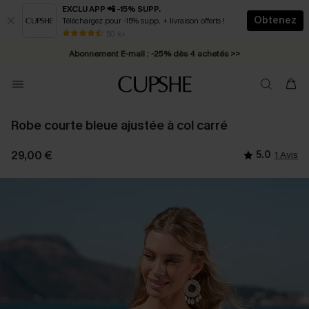
EXCLU APP 📲 -15% SUPP.
Obtenez
Téléchargez pour -15% supp. + livraison offerts !
* Livraison éclair 2-3 jours ouvrés >>
50 k+
Abonnement E-mail : -25% dès 4 achetés >>
Robe courte bleue ajustée à col carré
29,00 €
5.0
1 Avis