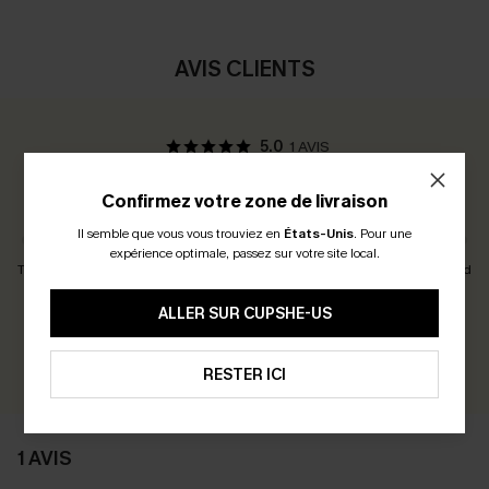
AVIS CLIENTS
5.0
1 AVIS
Confirmez votre zone de livraison
Avis des Clients:
Taille Juste
Il semble que vous vous trouviez en
États-Unis
.
Pour une
expérience optimale, passez sur votre site local.
Taille Petit
Taille Juste
Taille Grand
ALLER SUR CUPSHE-US
Gagnez 30+ points pour chaque avis que vous laissez !
ÉCRIRE UN AVIS
RESTER ICI
1 AVIS