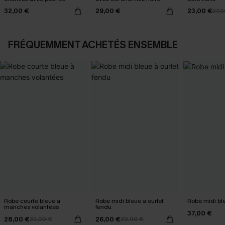
32,00 €
29,00 €
23,00 €
27,0
FRÉQUEMMENT ACHETÉS ENSEMBLE
Robe courte bleue à
Robe midi bleue à ourlet
Robe midi ble
manches volantées
fendu
37,00 €
28,00 €
26,00 €
33,00 €
29,00 €