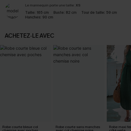
Le mannequin porte une taille:
XS
Taille:
165 cm
Buste:
82 cm
Tour de taille:
59 cm
Hanches:
90 cm
ACHETEZ‑LE AVEC
Robe courte bleue col
Robe courte sans manches
Robe maxi fe
chemise avec poches
avec col chemise noire
côté verte