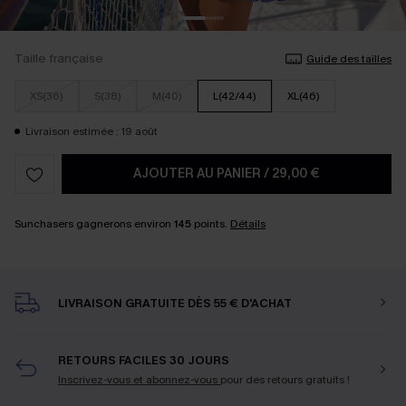
Taille française
Guide des tailles
XS(36)
S(38)
M(40)
L(42/44)
XL(46)
Livraison estimée : 19 août
AJOUTER AU PANIER
/
29,00 €
Sunchasers gagnerons environ
145
points.
Détails
LIVRAISON GRATUITE DÈS 55 € D'ACHAT
RETOURS FACILES 30 JOURS
Inscrivez-vous et abonnez-vous
pour des retours gratuits !