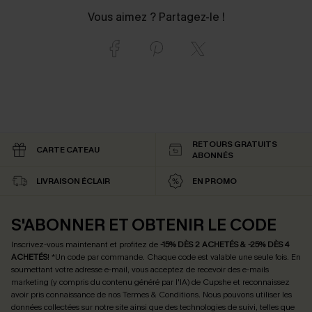
Vous aimez ? Partagez-le !
RETOURS GRATUITS
CARTE CATEAU
ABONNÉS
LIVRAISON ÉCLAIR
EN PROMO
S'ABONNER ET OBTENIR LE CODE
Inscrivez-vous maintenant et profitez de
-15% DÈS 2 ACHETÉS & -25% DÈS 4
ACHETÉS
! *Un code par commande. Chaque code est valable une seule fois.
En
soumettant votre adresse e-mail, vous acceptez de recevoir des e-mails
marketing (y compris du contenu généré par l'IA) de Cupshe et reconnaissez
avoir pris connaissance de nos
Termes & Conditions
. Nous pouvons utiliser les
données collectées sur notre site ainsi que des technologies de suivi, telles que