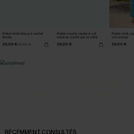
Robe midi bleue à ourlet
Robe courte rayée à col
Robe midi ray
fendu
rond et ruché sur le côté
col scoop
26,00 €
29,00 €
39,00 €
29,00 €
SELECTION 2-3 J. OUVRÉS
BEST-SELLER
Vos favoris express
Nos pièces les plus aimées
DÉCOUVRIR
DÉCOUVRIR
RÉCEMMENT CONSULTÉS