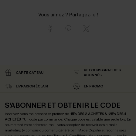
Vous aimez ? Partagez-le !
RETOURS GRATUITS
CARTE CATEAU
ABONNÉS
LIVRAISON ÉCLAIR
EN PROMO
S'ABONNER ET OBTENIR LE CODE
Inscrivez-vous maintenant et profitez de
-15% DÈS 2 ACHETÉS & -25% DÈS 4
ACHETÉS
! *Un code par commande. Chaque code est valable une seule fois.
En
soumettant votre adresse e-mail, vous acceptez de recevoir des e-mails
marketing (y compris du contenu généré par l'IA) de Cupshe et reconnaissez
avoir pris connaissance de nos
Termes & Conditions
. Nous pouvons utiliser les