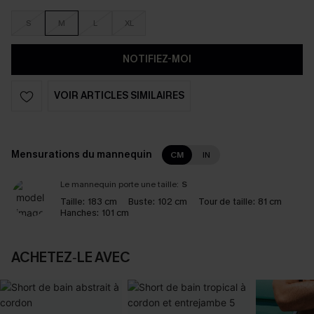
S
M
L
XL
NOTIFIEZ-MOI
VOIR ARTICLES SIMILAIRES
Mensurations du mannequin
CM
IN
Le mannequin porte une taille:
S
Taille:
183 cm
Buste:
102 cm
Tour de taille:
81 cm
Hanches:
101 cm
ACHETEZ‑LE AVEC