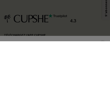
technologies de suivi, telles que des pixels intégrés à nos e-mails, afin de
savoir si ceux-ci ont été ouverts, de mesurer votre engagement, de
personnaliser nos contenus et nos offres, et de vous recommander des
produits susceptibles de vous intéresser, conformément à notre
Politique de
confidentialité
. Vous pouvez vous désabonner à tout moment.
4.3
S'ABONNER
TÉLÉCHARGEZ L’APP CUPSHE
SUIVEZ-NOUS
©2026 CUPSHE FRANCE
Voir nôtre
déclaration d'accessibilité
et notre
politique de confidentialité.
Gestion des cookies