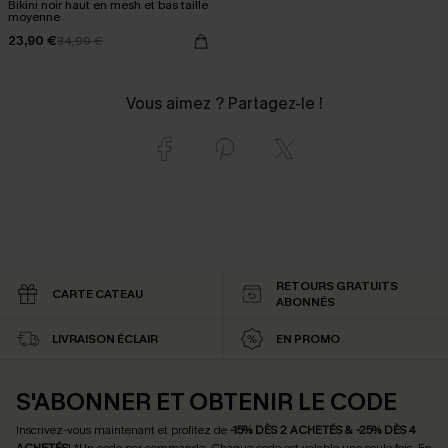
Bikini noir haut en mesh et bas taille
moyenne
23,90 €
34,90 €
Vous aimez ? Partagez-le !
RETOURS GRATUITS
CARTE CATEAU
ABONNÉS
LIVRAISON ÉCLAIR
EN PROMO
S'ABONNER ET OBTENIR LE CODE
Inscrivez-vous maintenant et profitez de
-15% DÈS 2 ACHETÉS & -25% DÈS 4
ACHETÉS
! *Un code par commande. Chaque code est valable une seule fois.
En