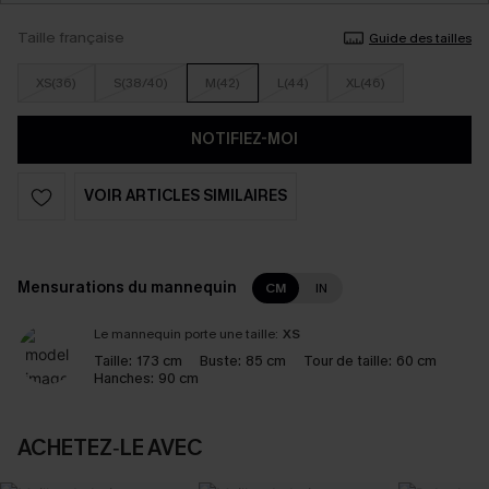
Taille française
Guide des tailles
XS(36)
S(38/40)
M(42)
L(44)
XL(46)
NOTIFIEZ-MOI
VOIR ARTICLES SIMILAIRES
Mensurations du mannequin
CM
IN
Le mannequin porte une taille:
XS
Taille:
173 cm
Buste:
85 cm
Tour de taille:
60 cm
Hanches:
90 cm
ACHETEZ‑LE AVEC