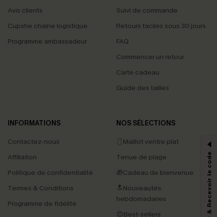
Avis clients
Suivi de commande
Cupshe chaîne logistique
Retours faciles sous 30 jours
Programme ambassadeur
FAQ
Commencer un retour
Carte cadeau
Guide des tailles
PROFITEZ DE -15%
INFORMATIONS
NOS SÉLECTIONS
-15% dès 2 Achetés par E-mail
Contactez-nous
🩱Maillot ventre plat
*Un code par commande, valable une seule fois.
S'abonner & Recevoir le code
Affiliation
Tenue de plage
Politique de confidentialité
🎁Cadeau de bienvenue
Termes & Conditions
🔝Nouveautés
En soumettant votre adresse e-mail, vous acceptez de recevoir des e-mails
marketing (y compris du contenu généré par l'IA) de Cupshe et
hebdomadaires
Programme de fidélité
reconnaissez avoir pris connaissance de nos
Termes & Conditions
. Nous
pouvons utiliser les données collectées sur notre site ainsi que des
😍Best-sellers