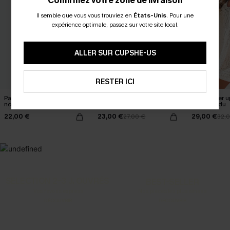
Confirmez votre zone de livraison
Il semble que vous vous trouviez en
États-Unis
.
Pour une
expérience optimale, passez sur votre site local.
ALLER SUR CUPSHE-US
RESTER ICI
Paréo cover up nœud latéral
Robe cover up courte beige
Robe cover u
noire
col V
ourlet fendu
22,00 €
23,00 €
29,00 €
27,00 €
32,
SELECTION 2-3 J. OUVRÉS
BEST-SELLER
Vos favoris express
Nos pièces les plus aimées
DÉCOUVRIR
DÉCOUVRIR