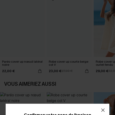
Paréo cover up nœud latéral
Robe cover up courte beige
Robe cover u
noire
col V
ourlet fendu
22,00 €
23,00 €
29,00 €
27,00 €
32,
VOUS AIMERIEZ AUSSI