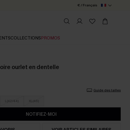
€ / Français
ENTS
COLLECTIONS
PROMOS
ire ourlet en dentelle
Guide des tailles
L(42/44)
XL(46)
NOTIFIEZ-MOI
AVORIS
VOIR ARTICLES SIMILAIRES