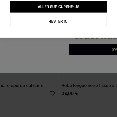
En soumettant votre adresse e-
ALLER SUR CUPSHE-US
mails marketing (y compris du
reconnaissez avoir pris conna
pouvons utiliser les données co
technologies de suivi, telles qu
RESTER ICI
savoir si ceux-ci ont été ouve
personnaliser nos contenus et 
produits susceptibles de vous 
de confidentialité
. Vous pouve
S'
noire épurée col carré
Robe longue noire tissée à 
39,00 €