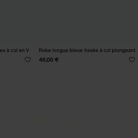
s à col en V
Robe longue bleue tissée à col plongeant
46,00 €
BEST-SELLER
Nos pièces les plus aimées