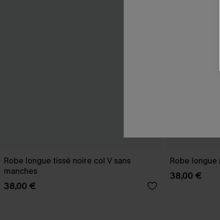
Robe longue tissé noire col V sans
Robe longue 
manches
38,00 €
38,00 €