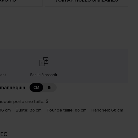
sant
Facile à assortir
 mannequin
CM
IN
equin porte une taille:
S
68 cm
Buste:
86 cm
Tour de taille:
66 cm
Hanches:
86 cm
VEC