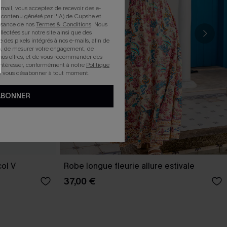
mail, vous acceptez de recevoir des e-
 contenu généré par l'IA) de Cupshe et
issance de nos
Termes & Conditions
. Nous
llectées sur notre site ainsi que des
e des pixels intégrés à nos e-mails, afin de
rts, de mesurer votre engagement, de
nos offres, et de vous recommander des
intéresser, conformément à notre
Politique
z vous désabonner à tout moment.
ABONNER
col V
Robe longue fleurie allure estivale
37,00 €