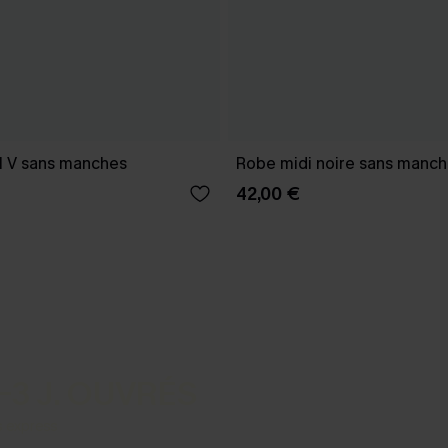
l V sans manches
Robe midi noire sans manche
42,00 €
-3 J. OUVRÉS
s express