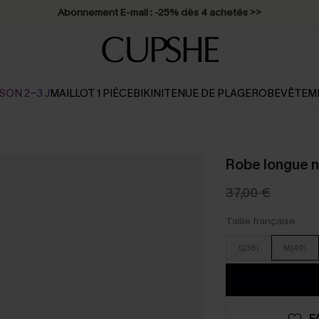
Abonnement E-mail : -25% dès 4 achetés >>
SON 2-3 J
MAILLOT 1 PIÈCE
BIKINI
TENUE DE PLAGE
ROBE
VÊTEM
Robe longue no
37,00 €
Taille française
S(38)
M(40)
F