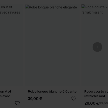
en V et
Robe longue blanche élégante
Robe courte ve
s avec
rafraîchissant
39,00 €
28,00 €
33,00