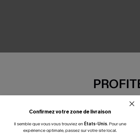
SEMBLE
PROFITE
-15% dès 2 A
*Un code par command
Confirmez votre zone de livraison
Il semble que vous vous trouviez en
États-Unis
.
Pour une
expérience optimale, passez sur votre site local.