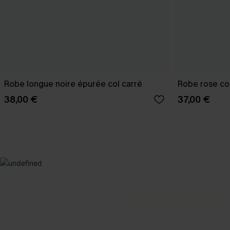
Robe longue noire épurée col carré
Robe rose co
38,00 €
37,00 €
SELECTION 2
Vos favori