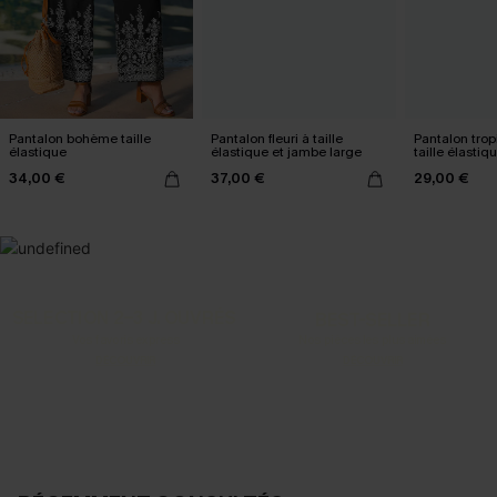
Pantalon bohème taille
Pantalon fleuri à taille
Pantalon tropi
élastique
élastique et jambe large
taille élastiq
34,00 €
37,00 €
29,00 €
SELECTION 2-3 J. OUVRÉS
BEST-SELLER
Vos favoris express
Nos pièces les plus aimées
DÉCOUVRIR
DÉCOUVRIR