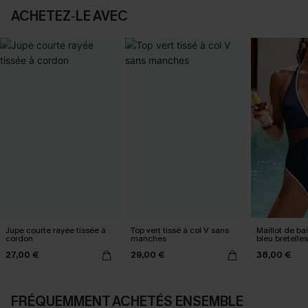
ACHETEZ‑LE AVEC
Jupe courte rayée tissée à
Top vert tissé à col V sans
Maillot de ba
cordon
manches
bleu bretelle
27,00 €
29,00 €
38,00 €
FRÉQUEMMENT ACHETÉS ENSEMBLE