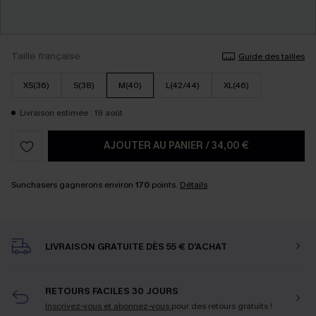
Taille française
Guide des tailles
XS(36)
S(38)
M(40)
L(42/44)
XL(46)
Livraison estimée : 19 août
AJOUTER AU PANIER
/
34,00 €
Sunchasers gagnerons environ
170
points.
Détails
LIVRAISON GRATUITE DÈS 55 € D'ACHAT
RETOURS FACILES 30 JOURS
Inscrivez-vous et abonnez-vous
pour des retours gratuits !