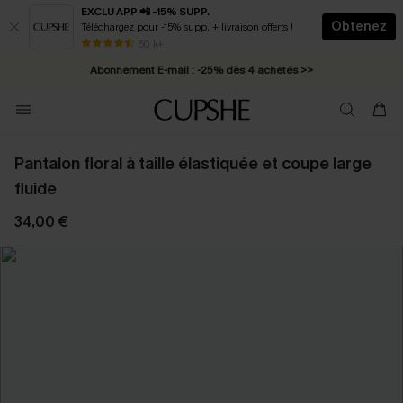
EXCLU APP 📲 -15% SUPP.
Obtenez
Téléchargez pour -15% supp. + livraison offerts !
* Livraison éclair 2-3 jours ouvrés >>
50 k+
Abonnement E-mail : -25% dès 4 achetés >>
Pantalon floral à taille élastiquée et coupe large
fluide
34,00 €