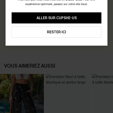
expérience optimale, passez sur votre site local.
0.0
ALLER SUR CUPSHE-US
Soyez le Premier à Donner Votre Avis
Gagnez 30+ points pour chaque avis que vous laissez !
RESTER ICI
ÉCRIRE UN AVIS
VOUS AIMERIEZ AUSSI