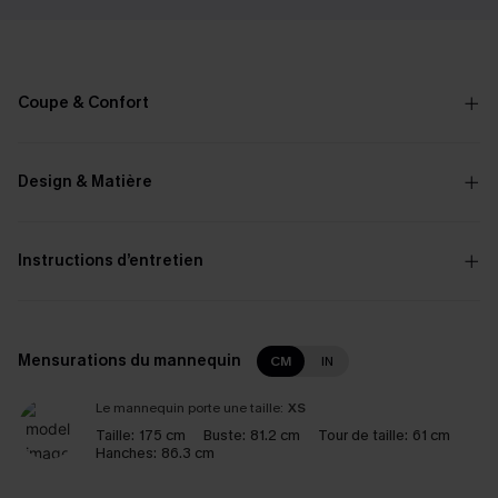
Coupe & Confort
Design & Matière
Instructions d’entretien
Mensurations du mannequin
CM
IN
Le mannequin porte une taille:
XS
Taille:
175 cm
Buste:
81.2 cm
Tour de taille:
61 cm
Hanches:
86.3 cm