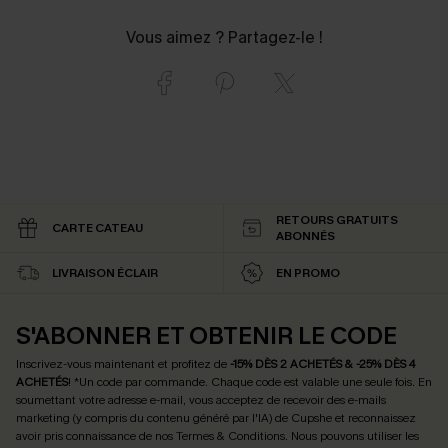
Vous aimez ? Partagez-le !
RETOURS GRATUITS
CARTE CATEAU
ABONNÉS
LIVRAISON ÉCLAIR
EN PROMO
S'ABONNER ET OBTENIR LE CODE
Inscrivez-vous maintenant et profitez de
-15% DÈS 2 ACHETÉS & -25% DÈS 4
ACHETÉS
! *Un code par commande. Chaque code est valable une seule fois.
En
soumettant votre adresse e-mail, vous acceptez de recevoir des e-mails
marketing (y compris du contenu généré par l'IA) de Cupshe et reconnaissez
avoir pris connaissance de nos
Termes & Conditions
. Nous pouvons utiliser les