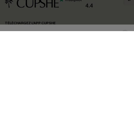
confidentialité
. Vous pouvez vous désabonner à tout moment.
4.4
S'ABONNER
TÉLÉCHARGEZ L’APP CUPSHE
SUIVEZ-NOUS
©2026 CUPSHE FRANCE
Voir nôtre
déclaration d'accessibilité
et notre
politique de confidentialité.
Gestion des cookies