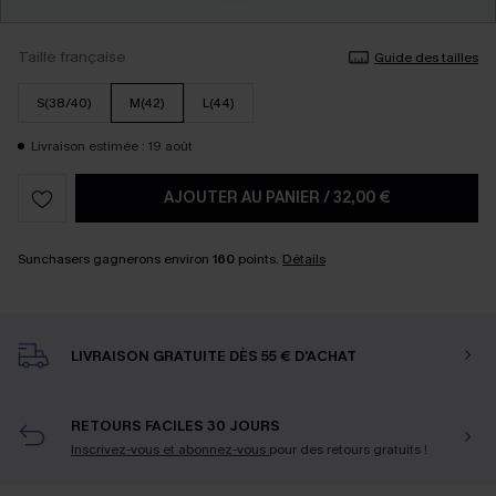
Taille française
Guide des tailles
S(38/40)
M(42)
L(44)
Livraison estimée : 19 août
AJOUTER AU PANIER
/
32,00 €
Sunchasers gagnerons environ
160
points.
Détails
LIVRAISON GRATUITE DÈS 55 € D'ACHAT
RETOURS FACILES 30 JOURS
Inscrivez-vous et abonnez-vous
pour des retours gratuits !