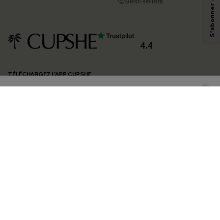
pouvons utiliser les données collectées sur notre site ainsi que des
😍Best-sellers
technologies de suivi, telles que des pixels intégrés à nos e-mails, afin de
savoir si ceux-ci ont été ouverts, de mesurer votre engagement, de
personnaliser nos contenus et nos offres, et de vous recommander des
produits susceptibles de vous intéresser, conformément à notre
Politique de
confidentialité
. Vous pouvez vous désabonner à tout moment.
4.4
S'ABONNER
TÉLÉCHARGEZ L’APP CUPSHE
SUIVEZ-NOUS
©2026 CUPSHE FRANCE
Voir nôtre
déclaration d'accessibilité
et notre
politique de confidentialité.
Gestion des cookies