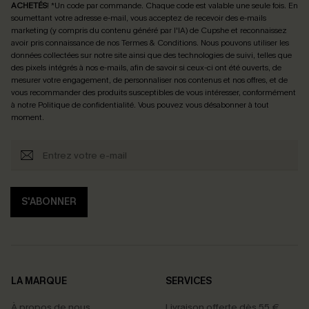
ACHETÉS
! *Un code par commande. Chaque code est valable une seule fois.
En
soumettant votre adresse e-mail, vous acceptez de recevoir des e-mails
marketing (y compris du contenu généré par l'IA) de Cupshe et reconnaissez
avoir pris connaissance de nos
Termes & Conditions
. Nous pouvons utiliser les
données collectées sur notre site ainsi que des technologies de suivi, telles que
des pixels intégrés à nos e-mails, afin de savoir si ceux-ci ont été ouverts, de
mesurer votre engagement, de personnaliser nos contenus et nos offres, et de
vous recommander des produits susceptibles de vous intéresser, conformément
à notre
Politique de confidentialité
. Vous pouvez vous désabonner à tout
moment.
S'ABONNER
LA MARQUE
SERVICES
À propos de nous
Livraison offerte dès 55 €