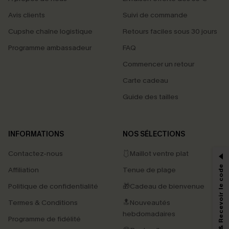
Avis clients
Suivi de commande
Cupshe chaîne logistique
Retours faciles sous 30 jours
Programme ambassadeur
FAQ
Commencer un retour
Carte cadeau
Guide des tailles
PROFITEZ DE -15%
INFORMATIONS
NOS SÉLECTIONS
-15% dès 2 Achetés par E-mail
Contactez-nous
🩱Maillot ventre plat
*Un code par commande, valable une seule fois.
S'abonner & Recevoir le code
Affiliation
Tenue de plage
Politique de confidentialité
🎁Cadeau de bienvenue
Termes & Conditions
🔝Nouveautés
En soumettant votre adresse e-mail, vous acceptez de recevoir des e-mails
marketing (y compris du contenu généré par l'IA) de Cupshe et
hebdomadaires
Programme de fidélité
reconnaissez avoir pris connaissance de nos
Termes & Conditions
. Nous