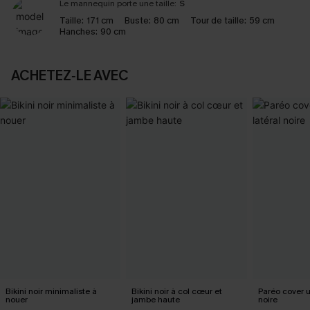
Le mannequin porte une taille:
S
Taille:
171 cm
Buste:
80 cm
Tour de taille:
59 cm
Hanches:
90 cm
ACHETEZ‑LE AVEC
Bikini noir minimaliste à
Bikini noir à col cœur et
Paréo cover 
nouer
jambe haute
noire