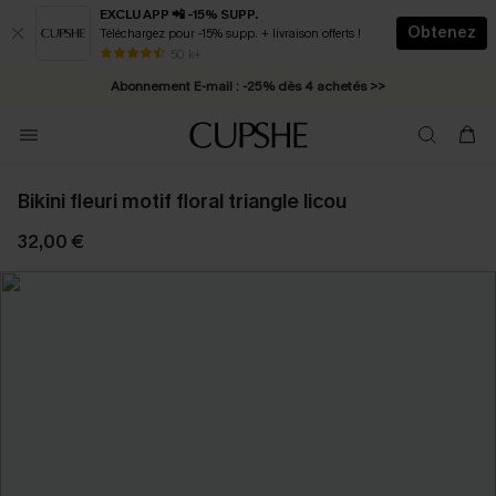
EXCLU APP 📲 -15% SUPP.
Obtenez
Téléchargez pour -15% supp. + livraison offerts !
* Livraison éclair 2-3 jours ouvrés >>
50 k+
Abonnement E-mail : -25% dès 4 achetés >>
Bikini fleuri motif floral triangle licou
32,00 €