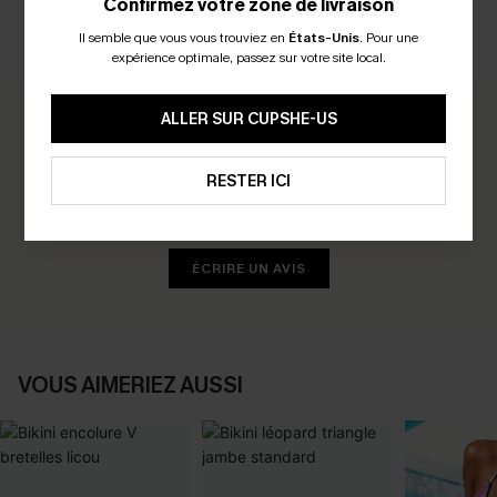
Confirmez votre zone de livraison
Il semble que vous vous trouviez en
États-Unis
.
Pour une
AVIS CLIENTS
expérience optimale, passez sur votre site local.
ALLER SUR CUPSHE-US
0.0
RESTER ICI
Soyez le Premier à Donner Votre Avis
Gagnez 30+ points pour chaque avis que vous laissez !
ÉCRIRE UN AVIS
VOUS AIMERIEZ AUSSI