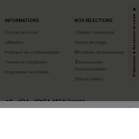
-15% dès 2 Achetés par E-mail
*Un code par commande, valable une seule fois.
S'abonner & Recevoir le code
INFORMATIONS
NOS SÉLECTIONS
Contactez-nous
🩱Maillot ventre plat
En soumettant votre adresse e-mail, vous acceptez de recevoir des e-mails
Affiliation
Tenue de plage
marketing (y compris du contenu généré par l'IA) de Cupshe et
reconnaissez avoir pris connaissance de nos
Termes & Conditions
. Nous
Politique de confidentialité
🎁Cadeau de bienvenue
pouvons utiliser les données collectées sur notre site ainsi que des
technologies de suivi, telles que des pixels intégrés à nos e-mails, afin de
Termes & Conditions
🔝Nouveautés
savoir si ceux-ci ont été ouverts, de mesurer votre engagement, de
personnaliser nos contenus et nos offres, et de vous recommander des
hebdomadaires
Programme de fidélité
produits susceptibles de vous intéresser, conformément à notre
Politique de
confidentialité
. Vous pouvez vous désabonner à tout moment.
😍Best-sellers
S'ABONNER
4.4
TÉLÉCHARGEZ L’APP CUPSHE