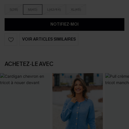
S(38)
M(40)
L(42/44)
XL(46)
NOTIFIEZ-MOI
VOIR ARTICLES SIMILAIRES
ACHETEZ‑LE AVEC