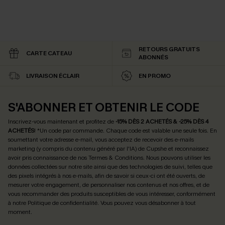
RETOURS GRATUITS
CARTE CATEAU
ABONNÉS
LIVRAISON ÉCLAIR
EN PROMO
S'ABONNER ET OBTENIR LE CODE
Inscrivez-vous maintenant et profitez de
-15% DÈS 2 ACHETÉS & -25% DÈS 4
ACHETÉS
! *Un code par commande. Chaque code est valable une seule fois.
En
soumettant votre adresse e-mail, vous acceptez de recevoir des e-mails
marketing (y compris du contenu généré par l'IA) de Cupshe et reconnaissez
avoir pris connaissance de nos
Termes & Conditions
. Nous pouvons utiliser les
données collectées sur notre site ainsi que des technologies de suivi, telles que
des pixels intégrés à nos e-mails, afin de savoir si ceux-ci ont été ouverts, de
mesurer votre engagement, de personnaliser nos contenus et nos offres, et de
vous recommander des produits susceptibles de vous intéresser, conformément
à notre
Politique de confidentialité
. Vous pouvez vous désabonner à tout
moment.