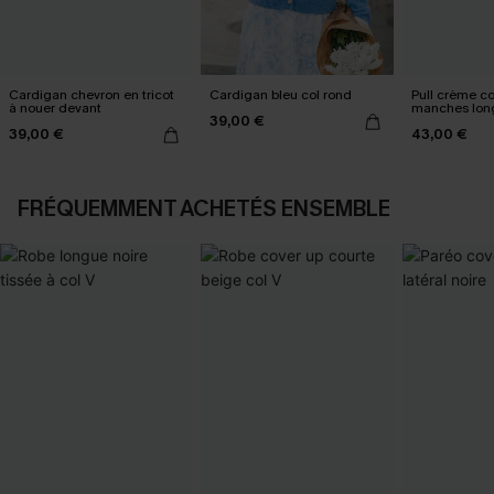
Cardigan chevron en tricot
Cardigan bleu col rond
Pull crème col
à nouer devant
manches lon
39,00 €
39,00 €
43,00 €
FRÉQUEMMENT ACHETÉS ENSEMBLE