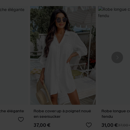
che élégante
Robe cover up à poignet noué
Robe longue col
en seersucker
fendu
37,00 €
31,00 €
37,00