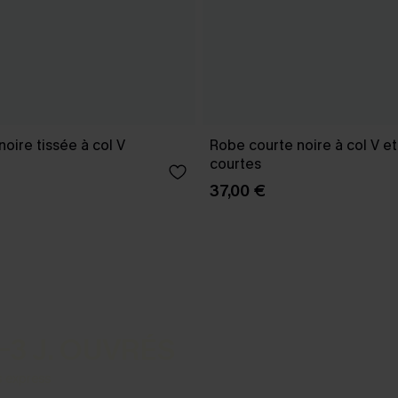
oire tissée à col V
Robe courte noire à col V 
courtes
37,00 €
-3 J. OUVRÉS
s express