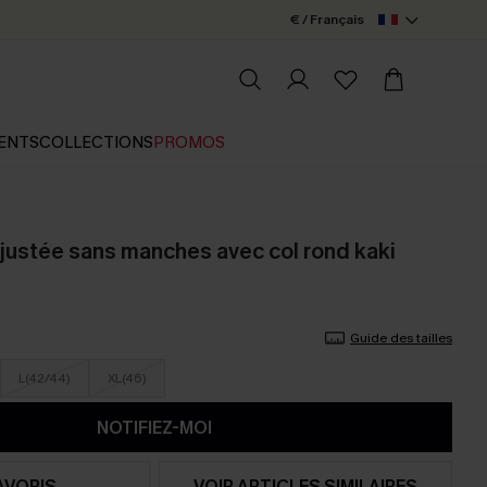
€ / Français
ENTS
COLLECTIONS
PROMOS
justée sans manches avec col rond kaki
Guide des tailles
L(42/44)
XL(46)
NOTIFIEZ-MOI
AVORIS
VOIR ARTICLES SIMILAIRES