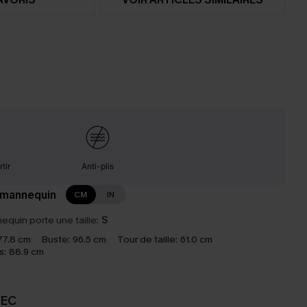
tir
Anti-plis
 mannequin
CM
IN
equin porte une taille:
S
77.8 cm
Buste:
96.5 cm
Tour de taille:
61.0 cm
s:
88.9 cm
VEC