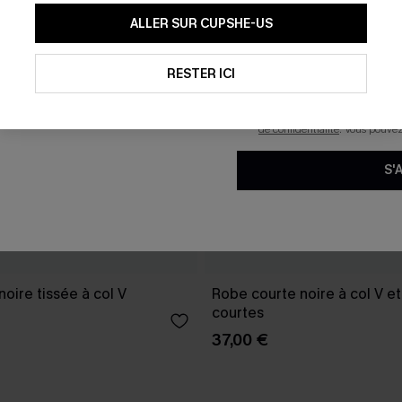
En soumettant votre adresse e-
ALLER SUR CUPSHE-US
mails marketing (y compris du
reconnaissez avoir pris conna
pouvons utiliser les données co
technologies de suivi, telles qu
RESTER ICI
savoir si ceux-ci ont été ouve
personnaliser nos contenus et 
produits susceptibles de vous 
de confidentialité
. Vous pouve
S'
oire tissée à col V
Robe courte noire à col V 
courtes
37,00 €