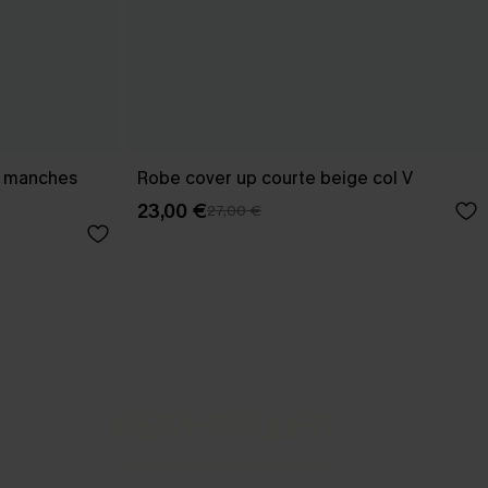
et manches
Robe cover up courte beige col V
23,00 €
27,00 €
BEST-SELLER
Nos pièces les plus aimées