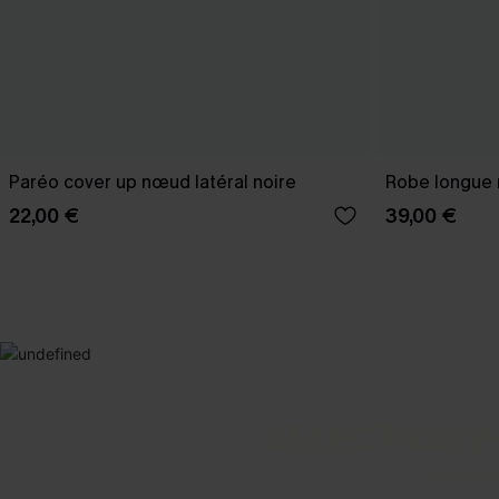
Paréo cover up nœud latéral noire
Robe longue n
22,00 €
39,00 €
SELECTION 2
Vos favori