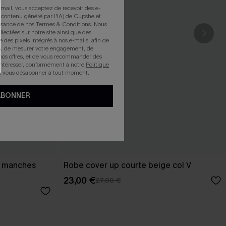
mail, vous acceptez de recevoir des e-
 contenu généré par l'IA) de Cupshe et
issance de nos
Termes & Conditions
. Nous
llectées sur notre site ainsi que des
e des pixels intégrés à nos e-mails, afin de
rts, de mesurer votre engagement, de
nos offres, et de vous recommander des
intéresser, conformément à notre
Politique
z vous désabonner à tout moment.
ABONNER
et manches
Robe cover up courte beige col V
23,00 €
27,00 €