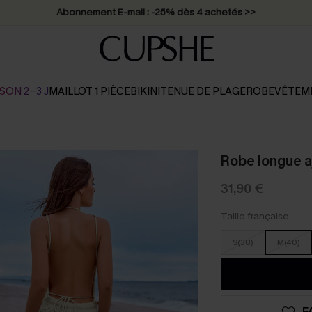
Abonnement E-mail : -25% dès 4 achetés >>
SON 2-3 J
MAILLOT 1 PIÈCE
BIKINI
TENUE DE PLAGE
ROBE
VÊTEM
Robe longue a
31,90 €
Taille française
S(38)
M(40)
F