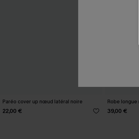
Paréo cover up nœud latéral noire
Robe longue n
22,00 €
39,00 €