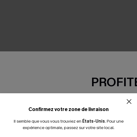
SEMBLE
PROFITE
-15% dès 2 A
*Un code par command
Confirmez votre zone de livraison
Il semble que vous vous trouviez en
États-Unis
.
Pour une
expérience optimale, passez sur votre site local.