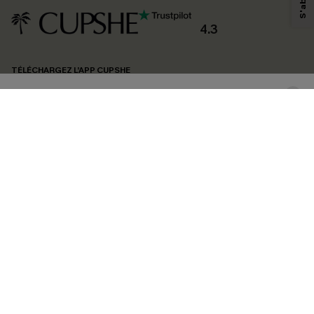
produits susceptibles de vous intéresser, conformément à notre
Politique de
confidentialité
. Vous pouvez vous désabonner à tout moment.
4.3
S'ABONNER
TÉLÉCHARGEZ L’APP CUPSHE
SUIVEZ-NOUS
©2026 CUPSHE FRANCE
Voir nôtre
déclaration d'accessibilité
et notre
politique de confidentialité.
Gestion des cookies