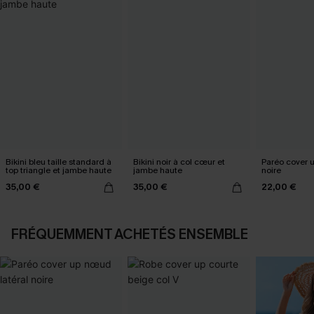
Bikini bleu taille standard à
Bikini noir à col cœur et
Paréo cover 
top triangle et jambe haute
jambe haute
noire
35,00 €
35,00 €
22,00 €
FRÉQUEMMENT ACHETÉS ENSEMBLE