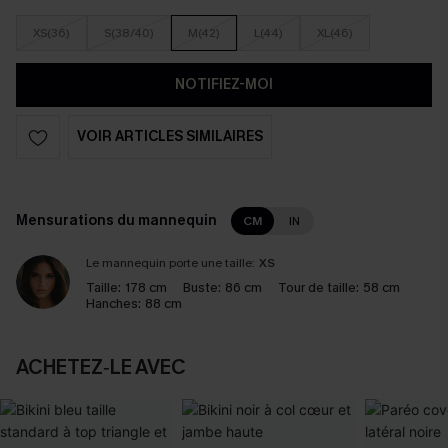
XS(36)
S(38/40)
M(42)
L(44)
XL(46)
NOTIFIEZ-MOI
VOIR ARTICLES SIMILAIRES
Mensurations du mannequin
CM
IN
Le mannequin porte une taille:
XS
Taille:
178 cm
Buste:
86 cm
Tour de taille:
58 cm
Hanches:
88 cm
ACHETEZ‑LE AVEC