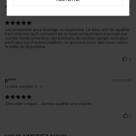
v****
26/03/2026
La taille achetée:
S / S
Joli ensemble pour la plage ou la piscine. Le tissu est de qualité.
Il est précisé qu’il convient de le laver uniquement à la main par
contre ! Enfin attention, les bonnets du soutien gorge sont plus
petit que sur d’autres maillots ce qui peut jouer des tours selon
la taille de la poitrine.
3
p****
17/05/2026
La taille achetée:
S / S
Très jolie coupe … bonne qualité une pépite
1