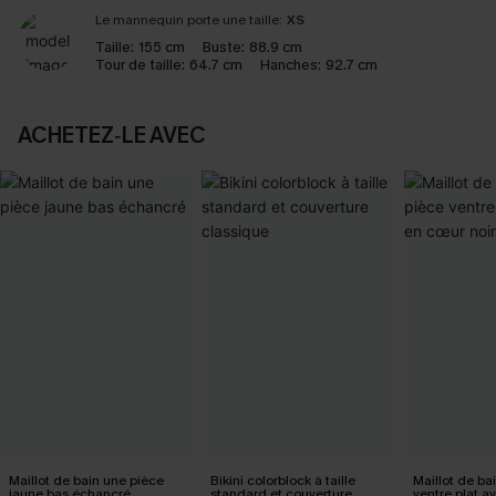
Le mannequin porte une taille:
XS
Taille:
155 cm
Buste:
88.9 cm
Tour de taille:
64.7 cm
Hanches:
92.7 cm
ACHETEZ‑LE AVEC
Maillot de bain une pièce
Bikini colorblock à taille
Maillot de ba
jaune bas échancré
standard et couverture
ventre plat a