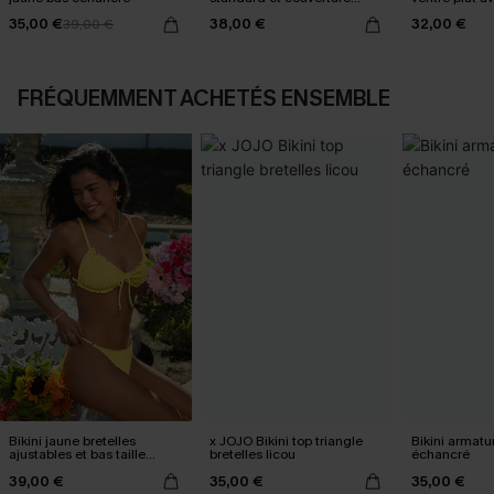
classique
cœur noir
35,00 €
38,00 €
32,00 €
39,00 €
FRÉQUEMMENT ACHETÉS ENSEMBLE
Bikini jaune bretelles
x JOJO Bikini top triangle
Bikini armatu
ajustables et bas taille
bretelles licou
échancré
standard
39,00 €
35,00 €
35,00 €