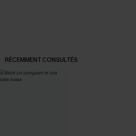
SELECTION 2-3 J. OUVRÉS
BEST-SELLER
Vos favoris express
Nos pièces les plus aimées
DÉCOUVRIR
DÉCOUVRIR
RÉCEMMENT CONSULTÉS