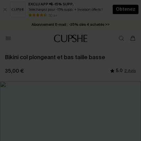
EXCLU APP 📲 -15% SUPP.
Obtenez
Téléchargez pour -15% supp. + livraison offerts !
* Livraison éclair 2-3 jours ouvrés >>
50 k+
Abonnement E-mail : -25% dès 4 achetés >>
Bikini col plongeant et bas taille basse
35,00 €
5.0
2 Avis