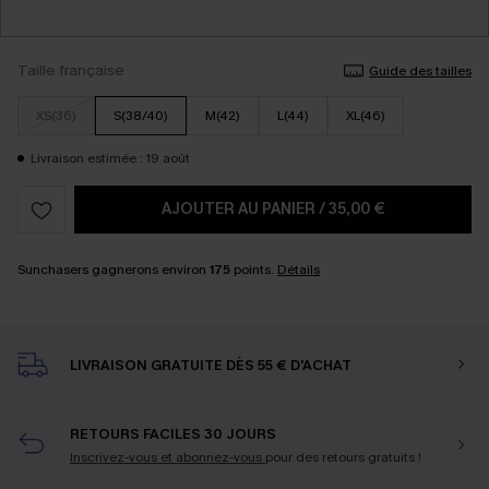
Taille française
Guide des tailles
XS(36)
S(38/40)
M(42)
L(44)
XL(46)
Livraison estimée : 19 août
AJOUTER AU PANIER
/
35,00 €
Sunchasers gagnerons environ
175
points.
Détails
LIVRAISON GRATUITE DÈS 55 € D'ACHAT
RETOURS FACILES 30 JOURS
Inscrivez-vous et abonnez-vous
pour des retours gratuits !