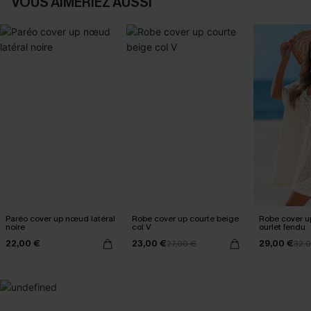
VOUS AIMERIEZ AUSSI
Paréo cover up nœud latéral
Robe cover up courte beige
Robe cover u
noire
col V
ourlet fendu
22,00 €
23,00 €
29,00 €
27,00 €
32,