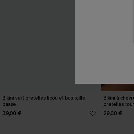
Bikini vert bretelles licou et bas taille
Bikini à chev
basse
bretelles tou
39,00 €
29,00 €