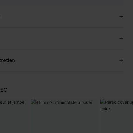
t
tretien
VEC