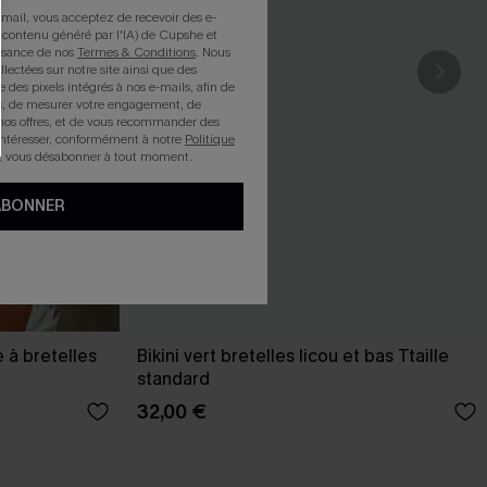
mail, vous acceptez de recevoir des e-
 contenu généré par l'IA) de Cupshe et
issance de nos
Termes & Conditions
. Nous
llectées sur notre site ainsi que des
e des pixels intégrés à nos e-mails, afin de
rts, de mesurer votre engagement, de
nos offres, et de vous recommander des
intéresser, conformément à notre
Politique
z vous désabonner à tout moment.
ABONNER
e à bretelles
Bikini vert bretelles licou et bas Ttaille
standard
32,00 €