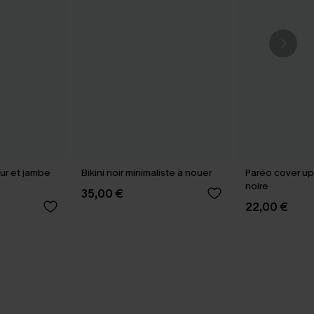
œur et jambe
Bikini noir minimaliste à nouer
Paréo cover up
noire
35,00 €
22,00 €