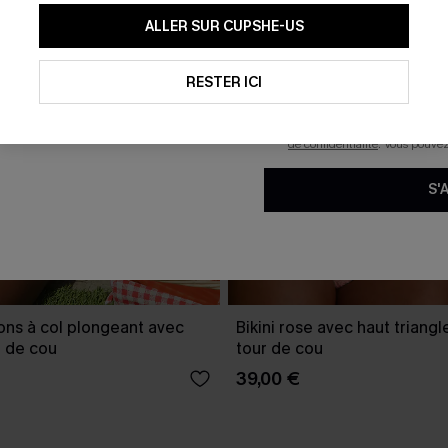
En soumettant votre adresse e-
ALLER SUR CUPSHE-US
mails marketing (y compris du
reconnaissez avoir pris conna
pouvons utiliser les données co
technologies de suivi, telles qu
RESTER ICI
savoir si ceux-ci ont été ouve
personnaliser nos contenus et 
produits susceptibles de vous 
de confidentialité
. Vous pouve
S'
rons à col plongeant avec
Bikini rose avec haut triangl
r de cou
tour de cou
39,00 €