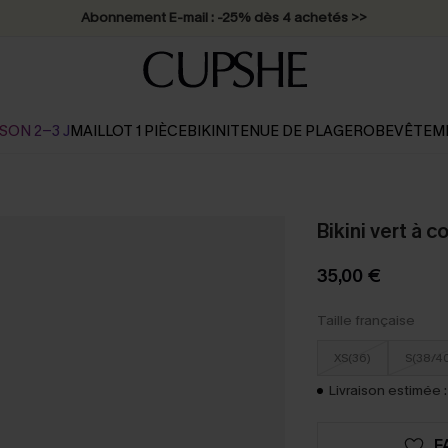
Abonnement E-mail : -25% dès 4 achetés >>
SON 2-3 J
MAILLOT 1 PIÈCE
BIKINI
TENUE DE PLAGE
ROBE
VÊTEM
Bikini vert à c
35,00 €
Taille française
XS(36)
S(38/4
Livraison estimée :
F