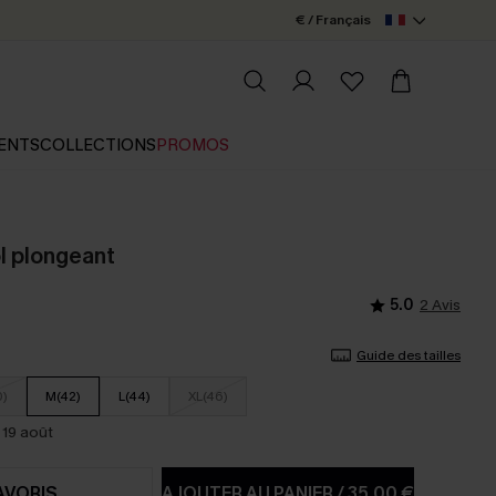
€ / Français
ENTS
COLLECTIONS
PROMOS
ol plongeant
5.0
2 Avis
Guide des tailles
0)
M(42)
L(44)
XL(46)
 19 août
AVORIS
AJOUTER AU PANIER
/
35,00 €