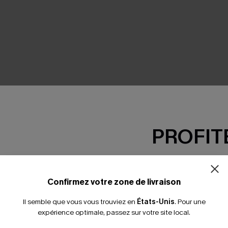
SEMBLE
PROFITE
-15% dès 2 A
*Un code par command
Confirmez votre zone de livraison
Il semble que vous vous trouviez en
États-Unis
.
Pour une
expérience optimale, passez sur votre site local.