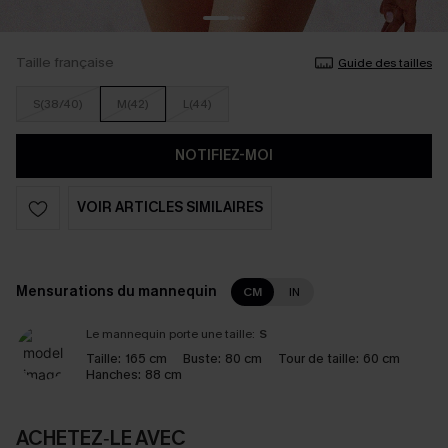
Taille française
Guide des tailles
S(38/40)
M(42)
L(44)
NOTIFIEZ-MOI
VOIR ARTICLES SIMILAIRES
Mensurations du mannequin
CM
IN
Le mannequin porte une taille:
S
Taille:
165 cm
Buste:
80 cm
Tour de taille:
60 cm
Hanches:
88 cm
ACHETEZ‑LE AVEC