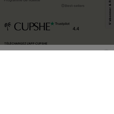
Programme de fidélité
reconnaissez avoir pris connaissance de nos
Termes & Conditions
. Nous
😍Best-sellers
pouvons utiliser les données collectées sur notre site ainsi que des
technologies de suivi, telles que des pixels intégrés à nos e-mails, afin de
savoir si ceux-ci ont été ouverts, de mesurer votre engagement, de
personnaliser nos contenus et nos offres, et de vous recommander des
produits susceptibles de vous intéresser, conformément à notre
Politique de
confidentialité
. Vous pouvez vous désabonner à tout moment.
4.4
S'ABONNER
TÉLÉCHARGEZ L’APP CUPSHE
SUIVEZ-NOUS
©2026 CUPSHE FRANCE
Voir nôtre
déclaration d'accessibilité
et notre
politique de confidentialité.