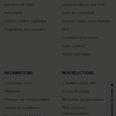
À propos de nous
Livraison offerte dès 55 €
Avis clients
Suivi de commande
Cupshe chaîne logistique
Retours faciles sous 30 jours
Programme ambassadeur
FAQ
Commencer un retour
Carte cadeau
Guide des tailles
PROFITEZ DE -15%
INFORMATIONS
NOS SÉLECTIONS
-15% dès 2 Achetés par E-mail
Contactez-nous
🩱Maillot ventre plat
*Un code par commande, valable une seule fois.
S'abonner & Recevoir le code
Affiliation
Tenue de plage
Politique de confidentialité
🎁Cadeau de bienvenue
Termes & Conditions
🔝Nouveautés
En soumettant votre adresse e-mail, vous acceptez de recevoir des e-mails
hebdomadaires
marketing (y compris du contenu généré par l'IA) de Cupshe et