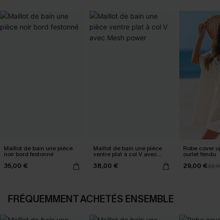
Maillot de bain une pièce
Maillot de bain une pièce
Robe cover u
noir bord festonné
ventre plat à col V avec
ourlet fendu
Mesh power
35,00 €
38,00 €
29,00 €
32,
FRÉQUEMMENT ACHETÉS ENSEMBLE