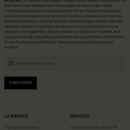
ACHETÉS
! *Un code par commande. Chaque code est valable une seule fois.
En
soumettant votre adresse e-mail, vous acceptez de recevoir des e-mails
marketing (y compris du contenu généré par l'IA) de Cupshe et reconnaissez
avoir pris connaissance de nos
Termes & Conditions
. Nous pouvons utiliser les
données collectées sur notre site ainsi que des technologies de suivi, telles que
des pixels intégrés à nos e-mails, afin de savoir si ceux-ci ont été ouverts, de
mesurer votre engagement, de personnaliser nos contenus et nos offres, et de
vous recommander des produits susceptibles de vous intéresser, conformément
à notre
Politique de confidentialité
. Vous pouvez vous désabonner à tout
moment.
S'ABONNER
LA MARQUE
SERVICES
À propos de nous
Livraison offerte dès 55 €