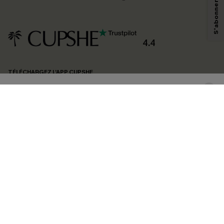
technologies de suivi, telles que des pixels intégrés à nos e-mails, afin de
savoir si ceux-ci ont été ouverts, de mesurer votre engagement, de
personnaliser nos contenus et nos offres, et de vous recommander des
produits susceptibles de vous intéresser, conformément à notre
Politique de
confidentialité
. Vous pouvez vous désabonner à tout moment.
4.4
S'ABONNER
TÉLÉCHARGEZ L’APP CUPSHE
SUIVEZ-NOUS
©2026 CUPSHE FRANCE
Voir nôtre
déclaration d'accessibilité
et notre
politique de confidentialité.
Gestion des cookies