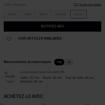
Taille française
Guide des tailles
XS(36)
S(38)
M(40)
L(42/44)
XL(46)
NOTIFIEZ-MOI
VOIR ARTICLES SIMILAIRES
Mensurations du mannequin
CM
IN
Le mannequin porte une taille:
XS
Taille:
173 cm
Buste:
80 cm
Tour de taille:
60 cm
Hanches:
90 cm
ACHETEZ‑LE AVEC