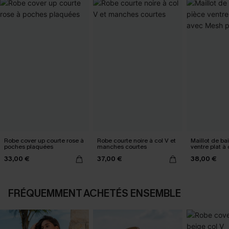
Robe cover up courte rose à
Robe courte noire à col V et
Maillot de ba
poches plaquées
manches courtes
ventre plat à
Mesh power
33,00 €
37,00 €
38,00 €
FRÉQUEMMENT ACHETÉS ENSEMBLE