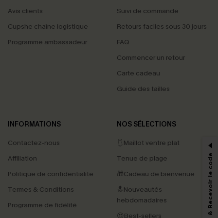
Avis clients
Suivi de commande
Cupshe chaîne logistique
Retours faciles sous 30 jours
Programme ambassadeur
FAQ
Commencer un retour
Carte cadeau
Guide des tailles
PROFITEZ DE -15%
INFORMATIONS
NOS SÉLECTIONS
-15% dès 2 Achetés par E-mail
Contactez-nous
🩱Maillot ventre plat
*Un code par commande, valable une seule fois.
S'abonner & Recevoir le code
Affiliation
Tenue de plage
Politique de confidentialité
🎁Cadeau de bienvenue
Termes & Conditions
🔝Nouveautés
En soumettant votre adresse e-mail, vous acceptez de recevoir des e-mails
marketing (y compris du contenu généré par l'IA) de Cupshe et
hebdomadaires
Programme de fidélité
reconnaissez avoir pris connaissance de nos
Termes & Conditions
. Nous
pouvons utiliser les données collectées sur notre site ainsi que des
😍Best-sellers