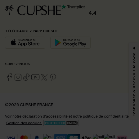
4.4
PROFITEZ DE -15%
TÉLÉCHARGEZ L’APP CUPSHE
-15% dès 2 Achetés par E-mail
*Un code par commande, valable une seule fois.
S'abonner & Recevoir le code
SUIVEZ-NOUS
En soumettant votre adresse e-mail, vous acceptez de recevoir des e-mails
marketing (y compris du contenu généré par l'IA) de Cupshe et
reconnaissez avoir pris connaissance de nos
Termes & Conditions
. Nous
pouvons utiliser les données collectées sur notre site ainsi que des
technologies de suivi, telles que des pixels intégrés à nos e-mails, afin de
savoir si ceux-ci ont été ouverts, de mesurer votre engagement, de
©2026 CUPSHE FRANCE
personnaliser nos contenus et nos offres, et de vous recommander des
produits susceptibles de vous intéresser, conformément à notre
Politique de
Voir nôtre
déclaration d'accessibilité
et notre
politique de confidentialité.
confidentialité
. Vous pouvez vous désabonner à tout moment.
Gestion des cookies
S'ABONNER