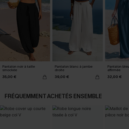
Pantalon noir à taille
Pantalon blanc à jambe
Pantalon bleu 
smockée
droite
affirmée
35,00 €
39,00 €
32,00 €
FRÉQUEMMENT ACHETÉS ENSEMBLE