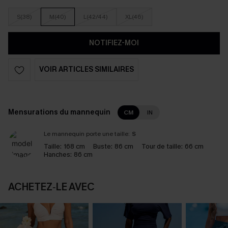
S(38)
M(40)
L(42/44)
XL(46)
NOTIFIEZ-MOI
VOIR ARTICLES SIMILAIRES
Mensurations du mannequin
CM
IN
Le mannequin porte une taille:
S
Taille:
168 cm
Buste:
86 cm
Tour de taille:
66 cm
Hanches:
86 cm
ACHETEZ‑LE AVEC