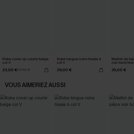
Robe cover up courte beige
Robe longue noire tissée à
Maillot de ba
col V
col V
noir bord fes
23,00 €
39,00 €
35,00 €
27,00 €
VOUS AIMERIEZ AUSSI