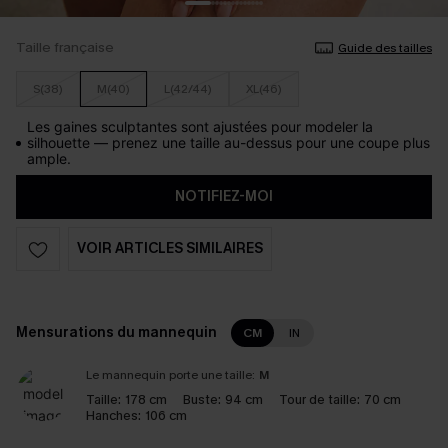
Taille française
Guide des tailles
S(38)
M(40)
L(42/44)
XL(46)
Les gaines sculptantes sont ajustées pour modeler la
silhouette — prenez une taille au-dessus pour une coupe plus
ample.
NOTIFIEZ-MOI
VOIR ARTICLES SIMILAIRES
Mensurations du mannequin
CM
IN
Le mannequin porte une taille:
M
Taille:
178 cm
Buste:
94 cm
Tour de taille:
70 cm
Hanches:
106 cm