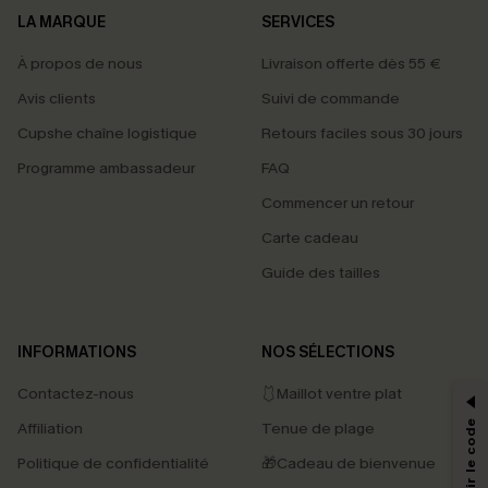
LA MARQUE
SERVICES
À propos de nous
Livraison offerte dès 55 €
Avis clients
Suivi de commande
Cupshe chaîne logistique
Retours faciles sous 30 jours
Programme ambassadeur
FAQ
Commencer un retour
Carte cadeau
Guide des tailles
PROFITEZ DE -15%
INFORMATIONS
NOS SÉLECTIONS
-15% dès 2 Achetés par E-mail
Contactez-nous
🩱Maillot ventre plat
*Un code par commande, valable une seule fois.
Affiliation
Tenue de plage
Politique de confidentialité
🎁Cadeau de bienvenue