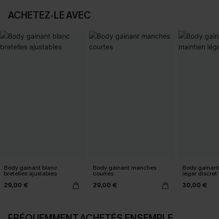
ACHETEZ‑LE AVEC
Body gainant blanc
Body gainant manches
Body gainant
bretelles ajustables
courtes
léger discret
29,00 €
29,00 €
30,00 €
FRÉQUEMMENT ACHETÉS ENSEMBLE