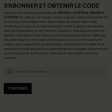
S'ABONNER ET OBTENIR LE CODE
Inscrivez-vous maintenant et profitez de
-15% DÈS 2 ACHETÉS & -25% DÈS 4
ACHETÉS
! *Un code par commande. Chaque code est valable une seule fois.
En
soumettant votre adresse e-mail, vous acceptez de recevoir des e-mails
marketing (y compris du contenu généré par l'IA) de Cupshe et reconnaissez
avoir pris connaissance de nos
Termes & Conditions
. Nous pouvons utiliser les
données collectées sur notre site ainsi que des technologies de suivi, telles que
des pixels intégrés à nos e-mails, afin de savoir si ceux-ci ont été ouverts, de
mesurer votre engagement, de personnaliser nos contenus et nos offres, et de
vous recommander des produits susceptibles de vous intéresser, conformément
à notre
Politique de confidentialité
. Vous pouvez vous désabonner à tout
moment.
S'ABONNER