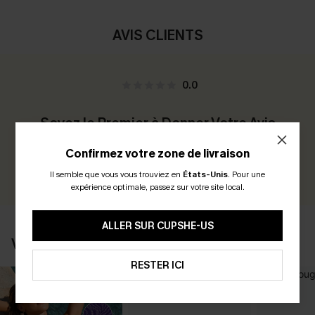
AVIS CLIENTS
0.0
Soyez le Premier à Donner Votre Avis
Gagnez 30+ points pour chaque avis que vous laissez !
Confirmez votre zone de livraison
ÉCRIRE UN AVIS
Il semble que vous vous trouviez en
États-Unis
.
Pour une
expérience optimale, passez sur votre site local.
ALLER SUR CUPSHE-US
VOUS AIMERIEZ AUSSI
RESTER ICI