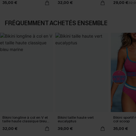
35,00 €
32,00 €
29,00 €
32,
FRÉQUEMMENT ACHETÉS ENSEMBLE
Bikini longline à col en V et
Bikini taille haute vert
Bikini sportif 
taille haute classique bleu
eucalyptus
col scoop
marine
32,00 €
39,00 €
35,00 €