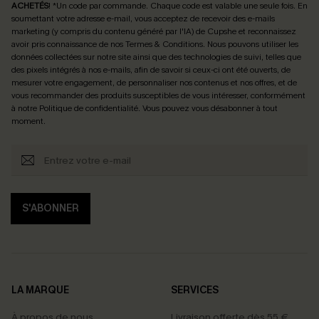
ACHETÉS
! *Un code par commande. Chaque code est valable une seule fois.
En
soumettant votre adresse e-mail, vous acceptez de recevoir des e-mails
marketing (y compris du contenu généré par l'IA) de Cupshe et reconnaissez
avoir pris connaissance de nos
Termes & Conditions
. Nous pouvons utiliser les
données collectées sur notre site ainsi que des technologies de suivi, telles que
des pixels intégrés à nos e-mails, afin de savoir si ceux-ci ont été ouverts, de
mesurer votre engagement, de personnaliser nos contenus et nos offres, et de
vous recommander des produits susceptibles de vous intéresser, conformément
à notre
Politique de confidentialité
. Vous pouvez vous désabonner à tout
moment.
S'ABONNER
LA MARQUE
SERVICES
À propos de nous
Livraison offerte dès 55 €