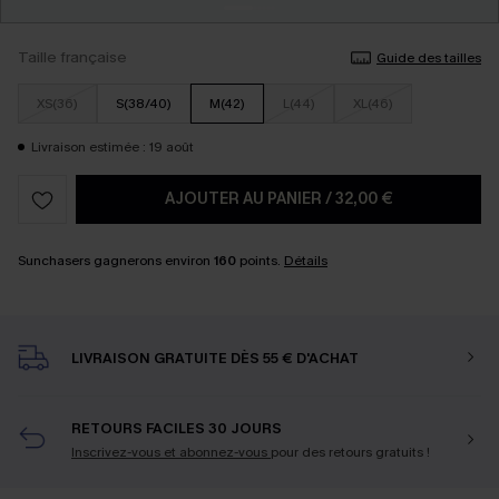
Taille française
Guide des tailles
XS(36)
S(38/40)
M(42)
L(44)
XL(46)
Livraison estimée : 19 août
AJOUTER AU PANIER
/
32,00 €
Sunchasers gagnerons environ
160
points.
Détails
LIVRAISON GRATUITE DÈS 55 € D'ACHAT
RETOURS FACILES 30 JOURS
Inscrivez-vous et abonnez-vous
pour des retours gratuits !