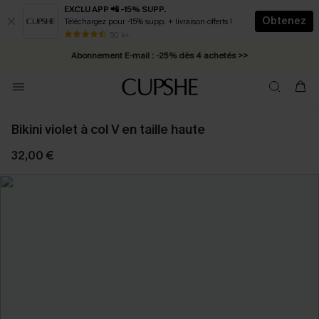
EXCLU APP 📲 -15% SUPP.
Obtenez
Téléchargez pour -15% supp. + livraison offerts !
* Livraison éclair 2-3 jours ouvrés >>
50 k+
Abonnement E-mail : -25% dès 4 achetés >>
Bikini violet à col V en taille haute
32,00 €