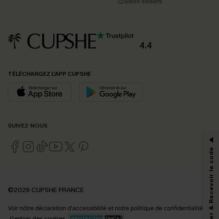
😍Best-sellers
4.4
TÉLÉCHARGEZ L’APP CUPSHE
PROFITEZ DE -15%
SUIVEZ-NOUS
-15% dès 2 Achetés par E-mail
*Un code par commande, valable une seule fois.
S'abonner & Recevoir le code
En soumettant votre adresse e-mail, vous acceptez de recevoir des e-mails
©2026 CUPSHE FRANCE
marketing (y compris du contenu généré par l'IA) de Cupshe et
reconnaissez avoir pris connaissance de nos
Termes & Conditions
. Nous
Voir nôtre
déclaration d'accessibilité
et notre
politique de confidentialité.
pouvons utiliser les données collectées sur notre site ainsi que des
technologies de suivi, telles que des pixels intégrés à nos e-mails, afin de
Gestion des cookies