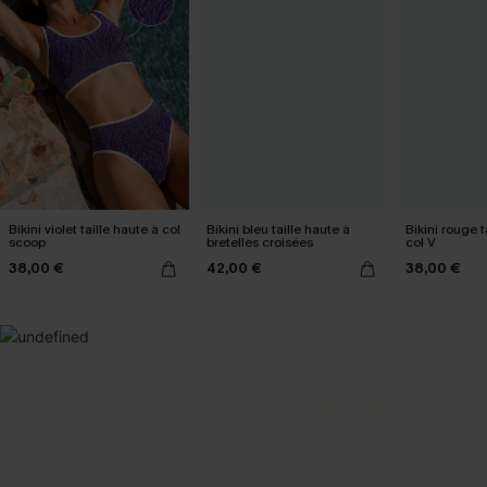
Bikini violet taille haute à col
Bikini bleu taille haute à
Bikini rouge t
scoop
bretelles croisées
col V
38,00 €
42,00 €
38,00 €
SELECTION 2-3 J. OUVRÉS
BEST-SELLER
Vos favoris express
Nos pièces les plus aimées
DÉCOUVRIR
DÉCOUVRIR