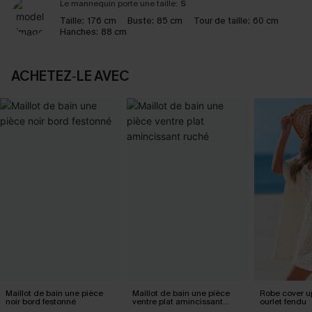
Le mannequin porte une taille:
S
Taille:
176 cm
Buste:
85 cm
Tour de taille:
60 cm
Hanches:
88 cm
ACHETEZ‑LE AVEC
Maillot de bain une pièce
Maillot de bain une pièce
Robe cover u
noir bord festonné
ventre plat amincissant
ourlet fendu
ruché