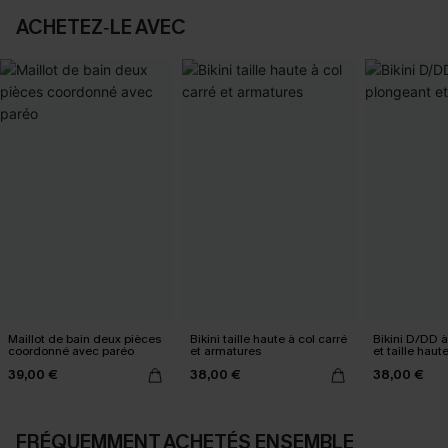
ACHETEZ‑LE AVEC
Maillot de bain deux pièces
Bikini taille haute à col carré
Bikini D/DD à
coordonné avec paréo
et armatures
et taille haut
39,00 €
38,00 €
38,00 €
FRÉQUEMMENT ACHETÉS ENSEMBLE