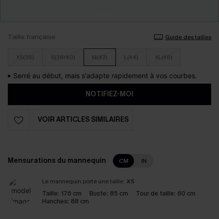
Taille française
Guide des tailles
XS(36)
S(38/40)
M(42)
L(44)
XL(46)
Serré au début, mais s'adapte rapidement à vos courbes.
NOTIFIEZ-MOI
VOIR ARTICLES SIMILAIRES
Mensurations du mannequin
CM
IN
Le mannequin porte une taille:
XS
Taille:
176 cm
Buste:
85 cm
Tour de taille:
60 cm
Hanches:
88 cm