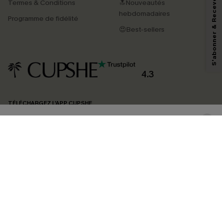
S'abonner & Recevoir le code
Termes & Conditions
🔝Nouveautés
En soumettant votre adresse e-mail, vous acceptez de recevoir des e-mails
marketing (y compris du contenu généré par l'IA) de Cupshe et
hebdomadaires
Programme de fidélité
reconnaissez avoir pris connaissance de nos
Termes & Conditions
. Nous
pouvons utiliser les données collectées sur notre site ainsi que des
😍Best-sellers
technologies de suivi, telles que des pixels intégrés à nos e-mails, afin de
savoir si ceux-ci ont été ouverts, de mesurer votre engagement, de
personnaliser nos contenus et nos offres, et de vous recommander des
produits susceptibles de vous intéresser, conformément à notre
Politique de
confidentialité
. Vous pouvez vous désabonner à tout moment.
4.3
S'ABONNER
TÉLÉCHARGEZ L’APP CUPSHE
SUIVEZ-NOUS
©2026 CUPSHE FRANCE