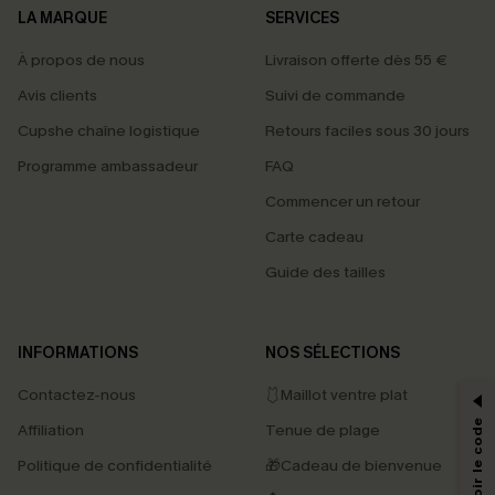
LA MARQUE
SERVICES
À propos de nous
Livraison offerte dès 55 €
Avis clients
Suivi de commande
Cupshe chaîne logistique
Retours faciles sous 30 jours
Programme ambassadeur
FAQ
Commencer un retour
Carte cadeau
Guide des tailles
PROFITEZ DE -15%
INFORMATIONS
NOS SÉLECTIONS
-15% dès 2 Achetés par E-mail
Contactez-nous
🩱Maillot ventre plat
*Un code par commande, valable une seule fois.
Affiliation
Tenue de plage
Politique de confidentialité
🎁Cadeau de bienvenue