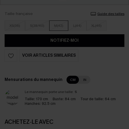
Taille française
Guide des tailles
XS(36)
S(38/40)
M(42)
L(44)
XL(46)
NOTIFIEZ-MOI
VOIR ARTICLES SIMILAIRES
Mensurations du mannequin
CM
IN
Le mannequin porte une taille:
S
Taille:
170 cm
Buste:
84 cm
Tour de taille:
64 cm
Hanches:
92.5 cm
ACHETEZ‑LE AVEC