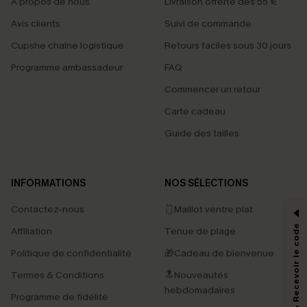
À propos de nous
Livraison offerte dès 55 €
Avis clients
Suivi de commande
Cupshe chaîne logistique
Retours faciles sous 30 jours
Programme ambassadeur
FAQ
Commencer un retour
Carte cadeau
Guide des tailles
PROFITEZ DE -15%
INFORMATIONS
NOS SÉLECTIONS
-15% dès 2 Achetés par E-mail
Contactez-nous
🩱Maillot ventre plat
*Un code par commande, valable une seule fois.
S'abonner & Recevoir le code
Affiliation
Tenue de plage
Politique de confidentialité
🎁Cadeau de bienvenue
Termes & Conditions
🔝Nouveautés
En soumettant votre adresse e-mail, vous acceptez de recevoir des e-mails
marketing (y compris du contenu généré par l'IA) de Cupshe et
hebdomadaires
Programme de fidélité
reconnaissez avoir pris connaissance de nos
Termes & Conditions
. Nous