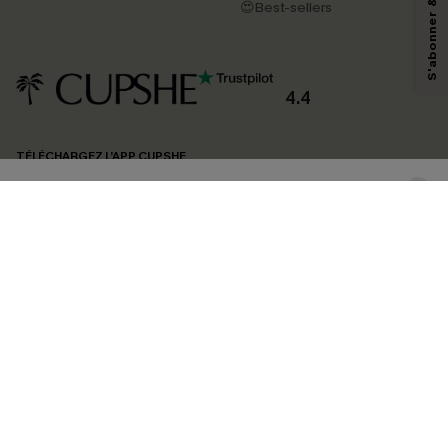
pouvons utiliser les données collectées sur notre site ainsi que des
😍Best-sellers
technologies de suivi, telles que des pixels intégrés à nos e-mails, afin de
savoir si ceux-ci ont été ouverts, de mesurer votre engagement, de
personnaliser nos contenus et nos offres, et de vous recommander des
produits susceptibles de vous intéresser, conformément à notre
Politique de
confidentialité
. Vous pouvez vous désabonner à tout moment.
4.4
S'ABONNER
TÉLÉCHARGEZ L’APP CUPSHE
SUIVEZ-NOUS
©2026 CUPSHE FRANCE
Voir nôtre
déclaration d'accessibilité
et notre
politique de confidentialité.