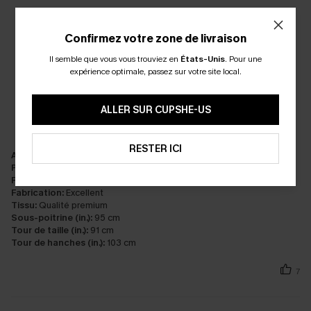
Confirmez votre zone de livraison
Il semble que vous vous trouviez en
États-Unis
.
Pour une
expérience optimale, passez sur votre site local.
ALLER SUR CUPSHE-US
RESTER ICI
Apparence:
Très satisfait
Performance:
Répond aux attentes
Rapport qualité/prix:
Excellent rapport qualité/prix
Fabrication:
Excellent
Tissu:
Qualité premium
Sous-poitrine (in.):
95 cm
Tour de taille (in.):
91 cm
Tour de hanches (in.):
103 cm
7