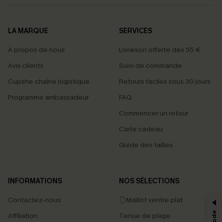
LA MARQUE
SERVICES
À propos de nous
Livraison offerte dès 55 €
Avis clients
Suivi de commande
Cupshe chaîne logistique
Retours faciles sous 30 jours
Programme ambassadeur
FAQ
Commencer un retour
Carte cadeau
Guide des tailles
PROFITEZ DE -15%
INFORMATIONS
NOS SÉLECTIONS
-15% dès 2 Achetés par E-mail
Contactez-nous
🩱Maillot ventre plat
*Un code par commande, valable une seule fois.
Affiliation
Tenue de plage