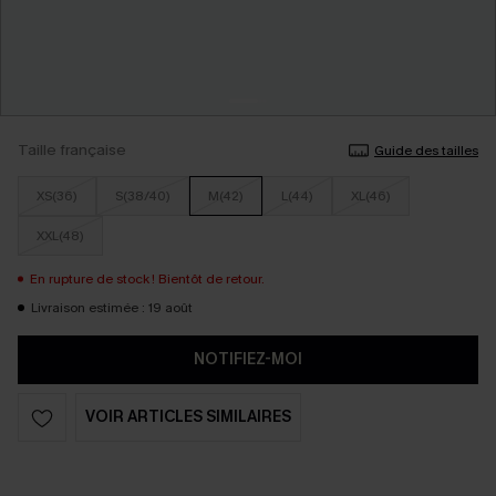
Taille française
Guide des tailles
XS(36)
S(38/40)
M(42)
L(44)
XL(46)
XXL(48)
En rupture de stock ! Bientôt de retour.
Livraison estimée : 19 août
NOTIFIEZ-MOI
VOIR ARTICLES SIMILAIRES