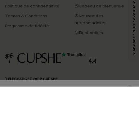
S'abonner & Recevoir le code
Politique de confidentialité
🎁Cadeau de bienvenue
Termes & Conditions
🔝Nouveautés
En soumettant votre adresse e-mail, vous acceptez de recevoir des e-mails
marketing (y compris du contenu généré par l'IA) de Cupshe et
hebdomadaires
Programme de fidélité
reconnaissez avoir pris connaissance de nos
Termes & Conditions
. Nous
pouvons utiliser les données collectées sur notre site ainsi que des
😍Best-sellers
technologies de suivi, telles que des pixels intégrés à nos e-mails, afin de
savoir si ceux-ci ont été ouverts, de mesurer votre engagement, de
personnaliser nos contenus et nos offres, et de vous recommander des
produits susceptibles de vous intéresser, conformément à notre
Politique de
confidentialité
. Vous pouvez vous désabonner à tout moment.
4.4
S'ABONNER
TÉLÉCHARGEZ L’APP CUPSHE
SUIVEZ-NOUS