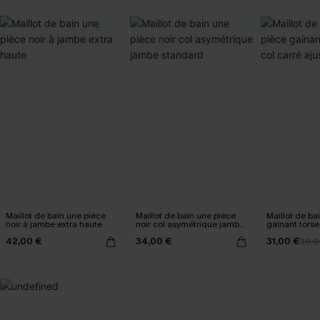
Maillot de bain une pièce
Maillot de bain une pièce
Maillot de ba
noir à jambe extra haute
noir col asymétrique jambe
gainant torse
standard
ajustable
42,00 €
34,00 €
31,00 €
39,0