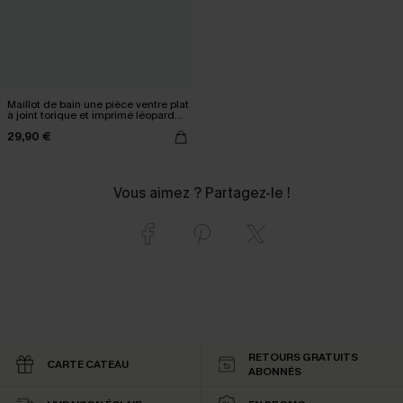
Maillot de bain une pièce ventre plat
à joint torique et imprimé léopard
multicolore
29,90 €
Vous aimez ? Partagez-le !
RETOURS GRATUITS
CARTE CATEAU
ABONNÉS