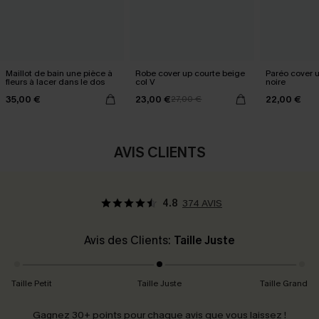
Maillot de bain une pièce à
Robe cover up courte beige
Paréo cover 
fleurs à lacer dans le dos
col V
noire
35,00 €
23,00 €
22,00 €
27,00 €
AVIS CLIENTS
4.8
374 AVIS
Avis des Clients:
Taille Juste
Taille Petit
Taille Juste
Taille Grand
Gagnez 30+ points pour chaque avis que vous laissez !