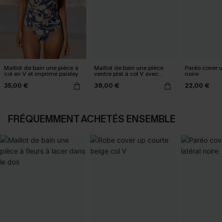
Maillot de bain une pièce à
Maillot de bain une pièce
Paréo cover 
col en V et imprimé paisley
ventre plat à col V avec
noire
Mesh power
35,00 €
38,00 €
22,00 €
FRÉQUEMMENT ACHETÉS ENSEMBLE