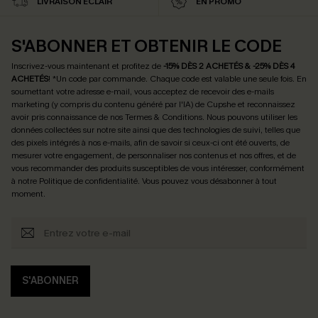
LIVRAISON ÉCLAIR
EN PROMO
S'ABONNER ET OBTENIR LE CODE
Inscrivez-vous maintenant et profitez de
-15% DÈS 2 ACHETÉS & -25% DÈS 4
ACHETÉS
! *Un code par commande. Chaque code est valable une seule fois.
En
soumettant votre adresse e-mail, vous acceptez de recevoir des e-mails
marketing (y compris du contenu généré par l'IA) de Cupshe et reconnaissez
avoir pris connaissance de nos
Termes & Conditions
. Nous pouvons utiliser les
données collectées sur notre site ainsi que des technologies de suivi, telles que
des pixels intégrés à nos e-mails, afin de savoir si ceux-ci ont été ouverts, de
mesurer votre engagement, de personnaliser nos contenus et nos offres, et de
vous recommander des produits susceptibles de vous intéresser, conformément
à notre
Politique de confidentialité
. Vous pouvez vous désabonner à tout
moment.
S'ABONNER