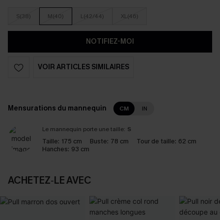
S(38)
M(40)
L(42/44)
XL(46)
NOTIFIEZ-MOI
VOIR ARTICLES SIMILAIRES
Mensurations du mannequin
CM
IN
Le mannequin porte une taille:
S
Taille:
175 cm
Buste:
78 cm
Tour de taille:
62 cm
Hanches:
93 cm
ACHETEZ‑LE AVEC