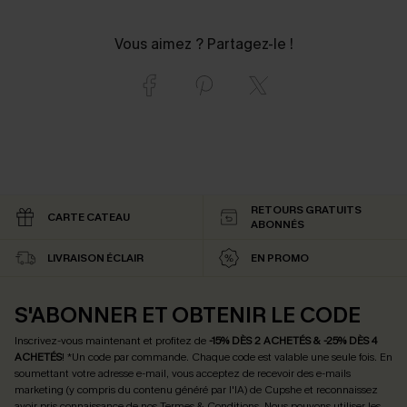
Vous aimez ? Partagez-le !
RETOURS GRATUITS
CARTE CATEAU
ABONNÉS
LIVRAISON ÉCLAIR
EN PROMO
S'ABONNER ET OBTENIR LE CODE
Inscrivez-vous maintenant et profitez de
-15% DÈS 2 ACHETÉS & -25% DÈS 4
ACHETÉS
! *Un code par commande. Chaque code est valable une seule fois.
En
soumettant votre adresse e-mail, vous acceptez de recevoir des e-mails
marketing (y compris du contenu généré par l'IA) de Cupshe et reconnaissez
avoir pris connaissance de nos
Termes & Conditions
. Nous pouvons utiliser les