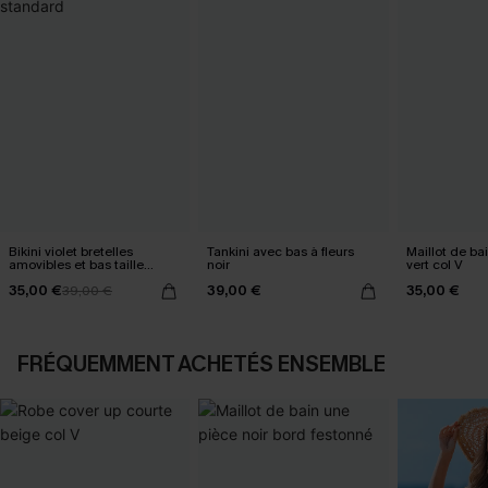
Bikini violet bretelles
Tankini avec bas à fleurs
Maillot de ba
amovibles et bas taille
noir
vert col V
standard
35,00 €
39,00 €
35,00 €
39,00 €
FRÉQUEMMENT ACHETÉS ENSEMBLE