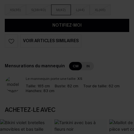
XS(36)
S(38/40)
M(42)
L(44)
XL(46)
NOTIFIEZ-MOI
VOIR ARTICLES SIMILAIRES
Mensurations du mannequin
CM
IN
Le mannequin porte une taille:
XS
Taille:
165 cm
Buste:
82 cm
Tour de taille:
62 cm
Hanches:
83 cm
ACHETEZ‑LE AVEC