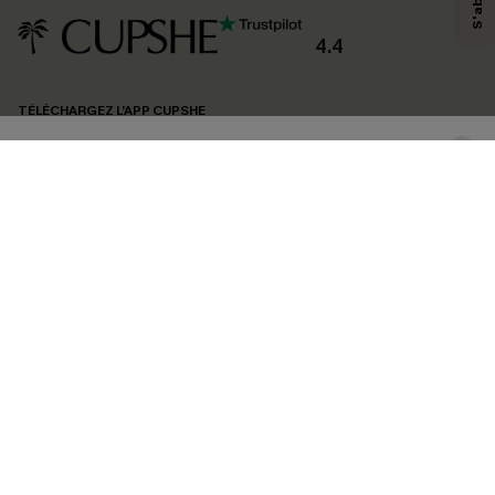
produits susceptibles de vous intéresser, conformément à notre
Politique de
confidentialité
. Vous pouvez vous désabonner à tout moment.
4.4
S'ABONNER
TÉLÉCHARGEZ L’APP CUPSHE
SUIVEZ-NOUS
©2026 CUPSHE FRANCE
Voir nôtre
déclaration d'accessibilité
et notre
politique de confidentialité.
Gestion des cookies