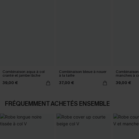
Combinaison aqua à col
Combinaison bleue à nouer
Combinaison 
cranté et jambe lâche
à la taille
manches à co
39,00 €
37,00 €
39,00 €
FRÉQUEMMENT ACHETÉS ENSEMBLE