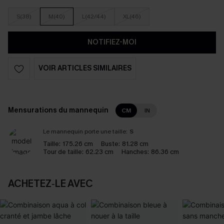
S(38)
M(40)
L(42/44)
XL(46)
NOTIFIEZ-MOI
VOIR ARTICLES SIMILAIRES
Mensurations du mannequin
CM
IN
Le mannequin porte une taille:
S
Taille:
175.26 cm
Buste:
81.28 cm
Tour de taille:
62.23 cm
Hanches:
86.36 cm
ACHETEZ‑LE AVEC