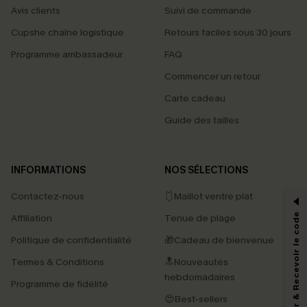
Avis clients
Suivi de commande
Cupshe chaîne logistique
Retours faciles sous 30 jours
Programme ambassadeur
FAQ
Commencer un retour
Carte cadeau
Guide des tailles
PROFITEZ DE -15%
INFORMATIONS
NOS SÉLECTIONS
-15% dès 2 Achetés par E-mail
Contactez-nous
🩱Maillot ventre plat
*Un code par commande, valable une seule fois.
S'abonner & Recevoir le code
Affiliation
Tenue de plage
Politique de confidentialité
🎁Cadeau de bienvenue
Termes & Conditions
🔝Nouveautés
En soumettant votre adresse e-mail, vous acceptez de recevoir des e-mails
hebdomadaires
marketing (y compris du contenu généré par l'IA) de Cupshe et
Programme de fidélité
reconnaissez avoir pris connaissance de nos
Termes & Conditions
. Nous
😍Best-sellers
pouvons utiliser les données collectées sur notre site ainsi que des