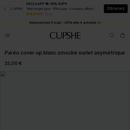
EXCLU APP 📲 -15% SUPP.
Obtenez
Téléchargez pour -15% supp. + livraison offerts !
* Livraison éclair 2-3 jours ouvrés >>
50 k+
Abonnement E-mail : -25% dès 4 achetés >>
Paréo cover-up blanc smocké ourlet asymétrique
32,00 €