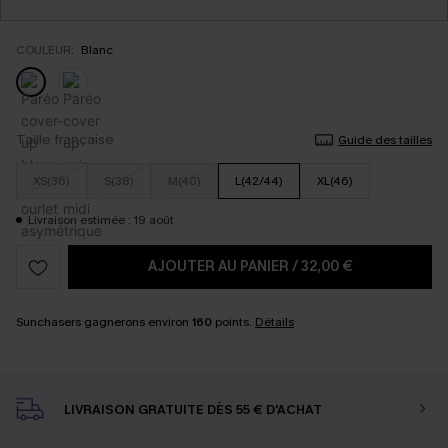
COULEUR:
Blanc
Taille française
Guide des tailles
XS(36)
S(38)
M(40)
L(42/44)
XL(46)
Livraison estimée : 19 août
AJOUTER AU PANIER
/
32,00 €
Sunchasers gagnerons environ
160
points.
Détails
LIVRAISON GRATUITE DÈS 55 € D'ACHAT