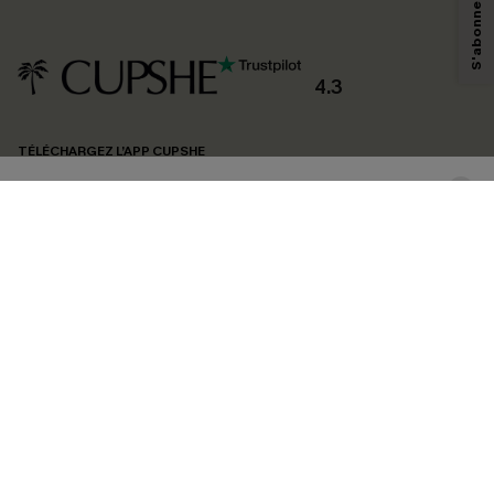
technologies de suivi, telles que des pixels intégrés à nos e-mails, afin de
savoir si ceux-ci ont été ouverts, de mesurer votre engagement, de
personnaliser nos contenus et nos offres, et de vous recommander des
produits susceptibles de vous intéresser, conformément à notre
Politique de
confidentialité
. Vous pouvez vous désabonner à tout moment.
4.3
S'ABONNER
TÉLÉCHARGEZ L’APP CUPSHE
SUIVEZ-NOUS
©2026 CUPSHE FRANCE
Voir nôtre
déclaration d'accessibilité
et notre
politique de confidentialité.
Gestion des cookies