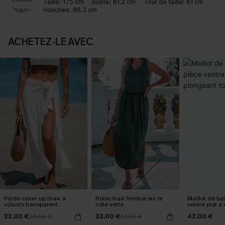
Taille:
175 cm
Buste:
81.2 cm
Tour de taille:
61 cm
Hanches:
86.3 cm
ACHETEZ‑LE AVEC
Paréo cover up maxi à
Robe maxi fendue sur le
Maillot de ba
volants transparent
côté verte
ventre plat à
tour de cou
22,00 €
23,00 €
42,00 €
26,00 €
27,00 €