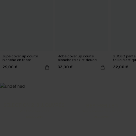
Jupe cover up courte
Robe cover up courte
x JOJO panta
blanche en tricot
blanche relax et douce
taille élasti
large
29,00 €
33,00 €
32,00 €
SELECTION 2-3 J. OUVRÉS
BEST-SELLER
Vos favoris express
Nos pièces les plus aimées
DÉCOUVRIR
DÉCOUVRIR