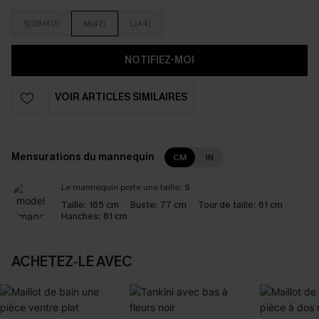
S(38/40)
M(42)
L(44)
NOTIFIEZ-MOI
VOIR ARTICLES SIMILAIRES
Mensurations du mannequin
CM
IN
Le mannequin porte une taille:
S
Taille:
165 cm
Buste:
77 cm
Tour de taille:
61 cm
Hanches:
81 cm
ACHETEZ‑LE AVEC