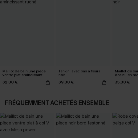
Maillot de bain une pièce
Tankini avec bas à fleurs
Maillot de ba
ventre plat amincissant
noir
dos nu en me
ruché
32,00 €
39,00 €
35,00 €
FRÉQUEMMENT ACHETÉS ENSEMBLE