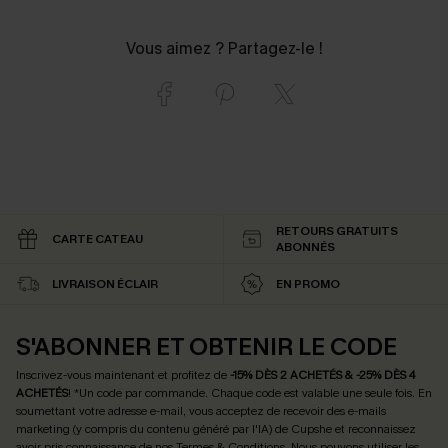
Vous aimez ? Partagez-le !
RETOURS GRATUITS
CARTE CATEAU
ABONNÉS
LIVRAISON ÉCLAIR
EN PROMO
S'ABONNER ET OBTENIR LE CODE
Inscrivez-vous maintenant et profitez de
-15% DÈS 2 ACHETÉS & -25% DÈS 4
ACHETÉS
! *Un code par commande. Chaque code est valable une seule fois.
En
soumettant votre adresse e-mail, vous acceptez de recevoir des e-mails
marketing (y compris du contenu généré par l'IA) de Cupshe et reconnaissez
avoir pris connaissance de nos
Termes & Conditions
. Nous pouvons utiliser les