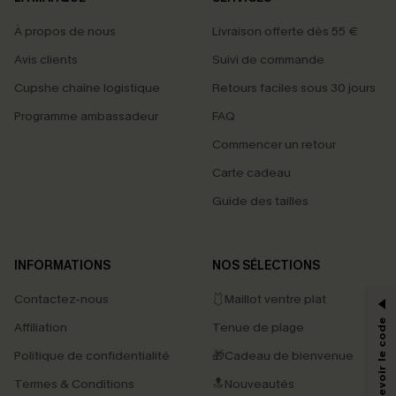
À propos de nous
Livraison offerte dès 55 €
Avis clients
Suivi de commande
Cupshe chaîne logistique
Retours faciles sous 30 jours
Programme ambassadeur
FAQ
Commencer un retour
Carte cadeau
Guide des tailles
PROFITEZ DE -15%
INFORMATIONS
NOS SÉLECTIONS
-15% dès 2 Achetés par E-mail
Contactez-nous
🩱Maillot ventre plat
*Un code par commande, valable une seule fois.
Affiliation
Tenue de plage
Politique de confidentialité
🎁Cadeau de bienvenue
Termes & Conditions
🔝Nouveautés
En soumettant votre adresse e-mail, vous acceptez de recevoir des e-mails