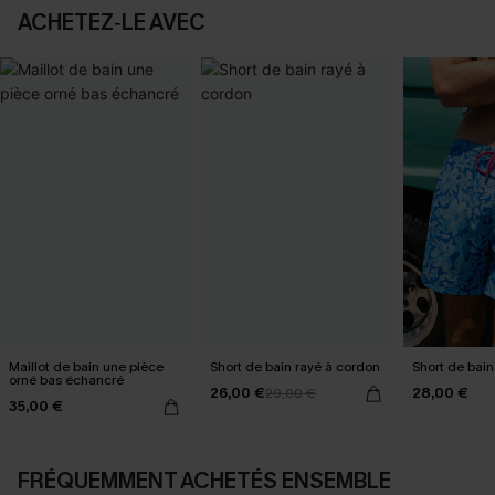
ACHETEZ‑LE AVEC
Maillot de bain une pièce
Short de bain rayé à cordon
Short de bain
orné bas échancré
26,00 €
28,00 €
29,00 €
35,00 €
FRÉQUEMMENT ACHETÉS ENSEMBLE