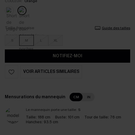
COULEUR:
Orange
Taille française
Guide des tailles
S
M
L
XL
NOTIFIEZ-MOI
VOIR ARTICLES SIMILAIRES
Mensurations du mannequin
CM
IN
Le mannequin porte une taille:
S
Taille:
188 cm
Buste:
101 cm
Tour de taille:
76 cm
Hanches:
93.5 cm