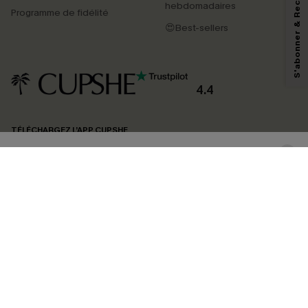
S'abonner & Recevoir le code
marketing (y compris du contenu généré par l'IA) de Cupshe et
hebdomadaires
Programme de fidélité
reconnaissez avoir pris connaissance de nos
Termes & Conditions
. Nous
pouvons utiliser les données collectées sur notre site ainsi que des
😍Best-sellers
technologies de suivi, telles que des pixels intégrés à nos e-mails, afin de
savoir si ceux-ci ont été ouverts, de mesurer votre engagement, de
personnaliser nos contenus et nos offres, et de vous recommander des
produits susceptibles de vous intéresser, conformément à notre
Politique de
confidentialité
. Vous pouvez vous désabonner à tout moment.
4.4
S'ABONNER
TÉLÉCHARGEZ L’APP CUPSHE
SUIVEZ-NOUS
©2026 CUPSHE FRANCE