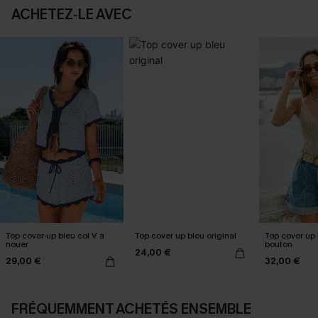
ACHETEZ‑LE AVEC
Top cover-up bleu col V à
Top cover up bleu original
Top cover up 
nouer
bouton
24,00 €
29,00 €
32,00 €
FRÉQUEMMENT ACHETÉS ENSEMBLE