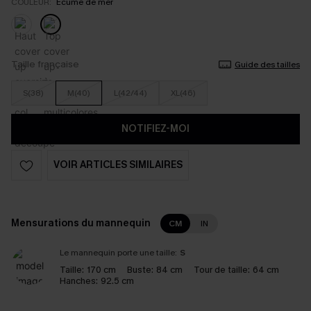
COULEUR:
Écume de mer
Taille française
Guide des tailles
S(38)
M(40)
L(42/44)
XL(46)
NOTIFIEZ-MOI
VOIR ARTICLES SIMILAIRES
Mensurations du mannequin
CM
IN
Le mannequin porte une taille:
S
Taille:
170 cm
Buste:
84 cm
Tour de taille:
64 cm
Hanches:
92.5 cm