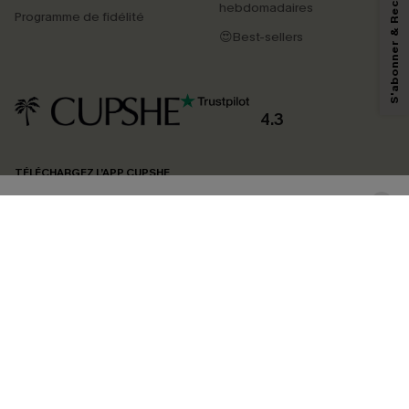
S'abonner & Recevoir le code
marketing (y compris du contenu généré par l'IA) de Cupshe et
hebdomadaires
Programme de fidélité
reconnaissez avoir pris connaissance de nos
Termes & Conditions
. Nous
pouvons utiliser les données collectées sur notre site ainsi que des
😍Best-sellers
technologies de suivi, telles que des pixels intégrés à nos e-mails, afin de
savoir si ceux-ci ont été ouverts, de mesurer votre engagement, de
personnaliser nos contenus et nos offres, et de vous recommander des
produits susceptibles de vous intéresser, conformément à notre
Politique de
confidentialité
. Vous pouvez vous désabonner à tout moment.
4.3
S'ABONNER
TÉLÉCHARGEZ L’APP CUPSHE
SUIVEZ-NOUS
©2026 CUPSHE FRANCE