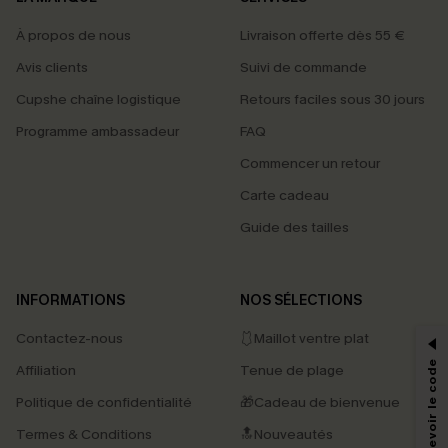
À propos de nous
Livraison offerte dès 55 €
Avis clients
Suivi de commande
Cupshe chaîne logistique
Retours faciles sous 30 jours
Programme ambassadeur
FAQ
Commencer un retour
Carte cadeau
Guide des tailles
PROFITEZ DE -15%
INFORMATIONS
NOS SÉLECTIONS
-15% dès 2 Achetés par E-mail
Contactez-nous
🩱Maillot ventre plat
*Un code par commande, valable une seule fois.
Affiliation
Tenue de plage
Politique de confidentialité
🎁Cadeau de bienvenue
Termes & Conditions
🔝Nouveautés
En soumettant votre adresse e-mail, vous acceptez de recevoir des e-mails