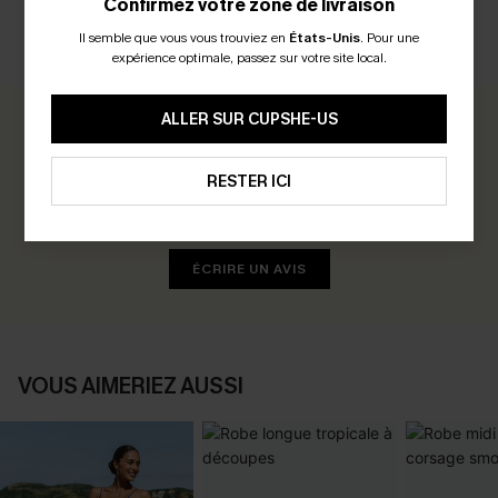
Confirmez votre zone de livraison
Il semble que vous vous trouviez en
États-Unis
.
Pour une
AVIS CLIENTS
expérience optimale, passez sur votre site local.
ALLER SUR CUPSHE-US
0.0
RESTER ICI
Soyez le Premier à Donner Votre Avis
Gagnez 30+ points pour chaque avis que vous laissez !
ÉCRIRE UN AVIS
VOUS AIMERIEZ AUSSI