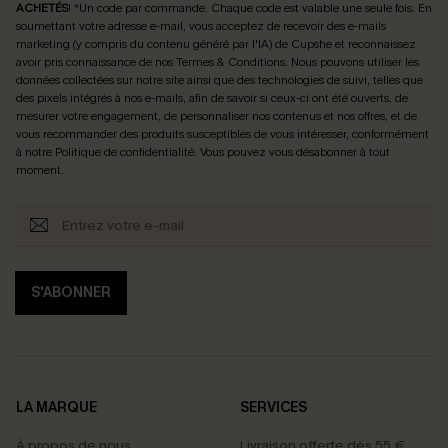
ACHETÉS
! *Un code par commande. Chaque code est valable une seule fois.
En
soumettant votre adresse e-mail, vous acceptez de recevoir des e-mails
marketing (y compris du contenu généré par l'IA) de Cupshe et reconnaissez
avoir pris connaissance de nos
Termes & Conditions
. Nous pouvons utiliser les
données collectées sur notre site ainsi que des technologies de suivi, telles que
des pixels intégrés à nos e-mails, afin de savoir si ceux-ci ont été ouverts, de
mesurer votre engagement, de personnaliser nos contenus et nos offres, et de
vous recommander des produits susceptibles de vous intéresser, conformément
à notre
Politique de confidentialité
. Vous pouvez vous désabonner à tout
moment.
S'ABONNER
LA MARQUE
SERVICES
À propos de nous
Livraison offerte dès 55 €