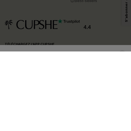
pouvons utiliser les données collectées sur notre site ainsi que des
😍Best-sellers
technologies de suivi, telles que des pixels intégrés à nos e-mails, afin de
savoir si ceux-ci ont été ouverts, de mesurer votre engagement, de
personnaliser nos contenus et nos offres, et de vous recommander des
produits susceptibles de vous intéresser, conformément à notre
Politique de
confidentialité
. Vous pouvez vous désabonner à tout moment.
4.4
S'ABONNER
TÉLÉCHARGEZ L’APP CUPSHE
SUIVEZ-NOUS
©2026 CUPSHE FRANCE
Voir nôtre
déclaration d'accessibilité
et notre
politique de confidentialité.
Gestion des cookies