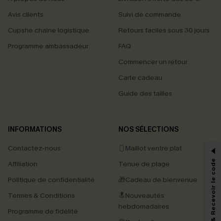
Avis clients
Suivi de commande
Cupshe chaîne logistique
Retours faciles sous 30 jours
Programme ambassadeur
FAQ
Commencer un retour
Carte cadeau
Guide des tailles
PROFITEZ DE -15%
INFORMATIONS
NOS SÉLECTIONS
-15% dès 2 Achetés par E-mail
Contactez-nous
🩱Maillot ventre plat
*Un code par commande, valable une seule fois.
S'abonner & Recevoir le code
Affiliation
Tenue de plage
Politique de confidentialité
🎁Cadeau de bienvenue
Termes & Conditions
🔝Nouveautés
En soumettant votre adresse e-mail, vous acceptez de recevoir des e-mails
marketing (y compris du contenu généré par l'IA) de Cupshe et
hebdomadaires
Programme de fidélité
reconnaissez avoir pris connaissance de nos
Termes & Conditions
. Nous