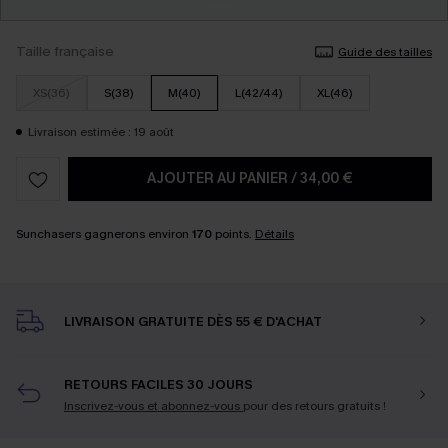
Taille française
Guide des tailles
XS(36)
S(38)
M(40)
L(42/44)
XL(46)
Livraison estimée : 19 août
AJOUTER AU PANIER
/
34,00 €
Sunchasers gagnerons environ
170
points.
Détails
LIVRAISON GRATUITE DÈS 55 € D'ACHAT
RETOURS FACILES 30 JOURS
Inscrivez-vous et abonnez-vous
pour des retours gratuits !