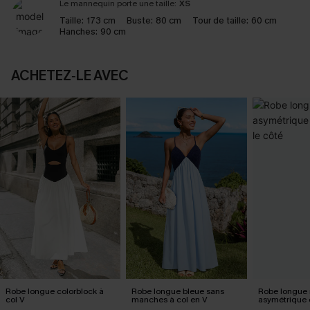
Le mannequin porte une taille:
XS
Taille:
173 cm
Buste:
80 cm
Tour de taille:
60 cm
Hanches:
90 cm
ACHETEZ‑LE AVEC
Robe longue colorblock à
Robe longue bleue sans
Robe longue n
col V
manches à col en V
asymétrique 
le côté