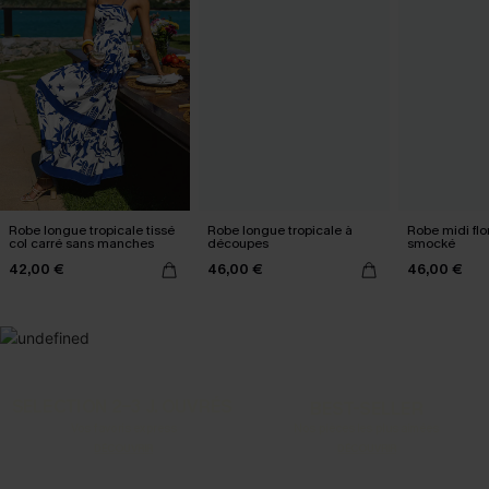
Robe longue tropicale tissé
Robe longue tropicale à
Robe midi flo
col carré sans manches
découpes
smocké
42,00 €
46,00 €
46,00 €
SELECTION 2-3 J. OUVRÉS
BEST-SELLER
Vos favoris express
Nos pièces les plus aimées
DÉCOUVRIR
DÉCOUVRIR