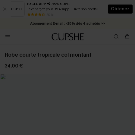
EXCLU APP 📲 -15% SUPP.
Obtenez
Téléchargez pour -15% supp. + livraison offerts !
* Livraison éclair 2-3 jours ouvrés >>
50 k+
Abonnement E-mail : -25% dès 4 achetés >>
Robe courte tropicale col montant
34,00 €