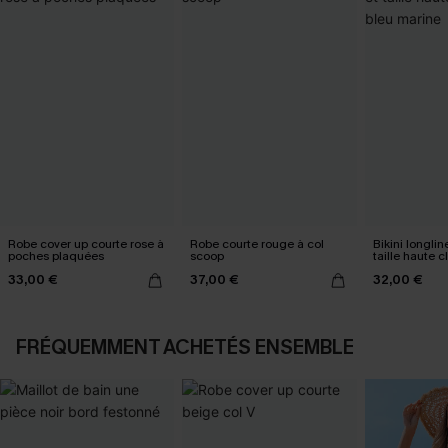
Robe cover up courte rose à
Robe courte rouge à col
Bikini longlin
poches plaquées
scoop
taille haute 
marine
33,00 €
37,00 €
32,00 €
FRÉQUEMMENT ACHETÉS ENSEMBLE