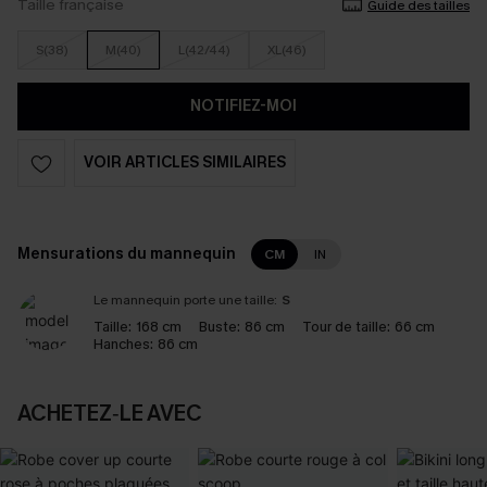
Taille française
Guide des tailles
S(38)
M(40)
L(42/44)
XL(46)
NOTIFIEZ-MOI
VOIR ARTICLES SIMILAIRES
Mensurations du mannequin
CM
IN
Le mannequin porte une taille:
S
Taille:
168 cm
Buste:
86 cm
Tour de taille:
66 cm
Hanches:
86 cm
ACHETEZ‑LE AVEC