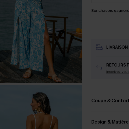
Sunchasers gagnero
LIVRAISON 
RETOURS F
Inscrivez-vou
Coupe & Confor
Design & Matière