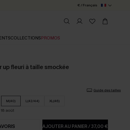
€ / Français
ENTS
COLLECTIONS
PROMOS
 up fleuri à taille smockée
Guide des tailles
M(40)
L(42/44)
XL(46)
 18 août
AVORIS
AJOUTER AU PANIER
/
37,00 €