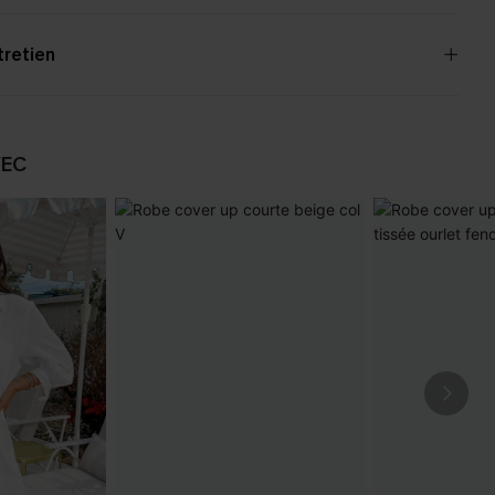
tretien
VEC