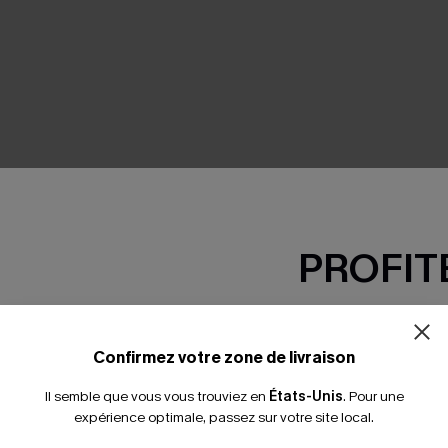
SEMBLE
PROFITE
-15% dès 2 A
*Un code par command
Confirmez votre zone de livraison
Il semble que vous vous trouviez en
États-Unis
.
Pour une
expérience optimale, passez sur votre site local.