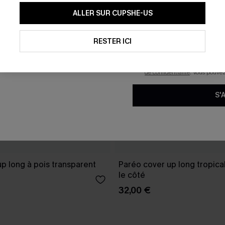
En soumettant votre adresse e-
ALLER SUR CUPSHE-US
mails marketing (y compris du
reconnaissez avoir pris conna
pouvons utiliser les données co
technologies de suivi, telles qu
RESTER ICI
savoir si ceux-ci ont été ouve
personnaliser nos contenus et 
produits susceptibles de vous 
de confidentialité
. Vous pouve
S'
p long à pois transparent
Paréo cover up long tropical
le côté
32,00 €