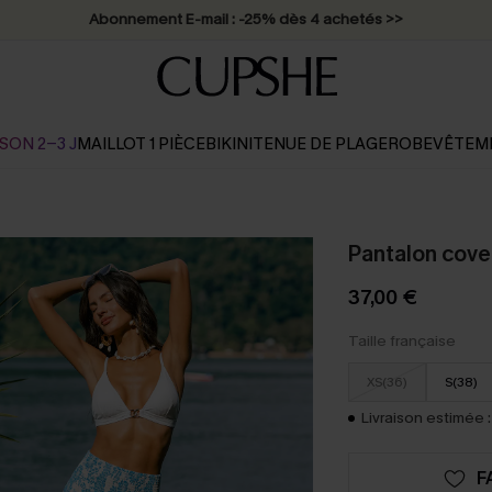
* Livraison éclair 2-3 jours ouvrés >>
SON 2-3 J
MAILLOT 1 PIÈCE
BIKINI
TENUE DE PLAGE
ROBE
VÊTEM
Pantalon cover
37,00 €
Taille française
XS(36)
S(38)
Livraison estimée :
F