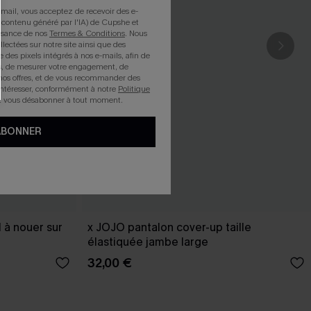
mail, vous acceptez de recevoir des e-
 contenu généré par l'IA) de Cupshe et
issance de nos
Termes & Conditions
. Nous
llectées sur notre site ainsi que des
e des pixels intégrés à nos e-mails, afin de
rts, de mesurer votre engagement, de
nos offres, et de vous recommander des
intéresser, conformément à notre
Politique
z vous désabonner à tout moment.
ABONNER
 à nouer sur
x JOJO pantalon cover-up taille
élastiquée jambe large
32,00 €