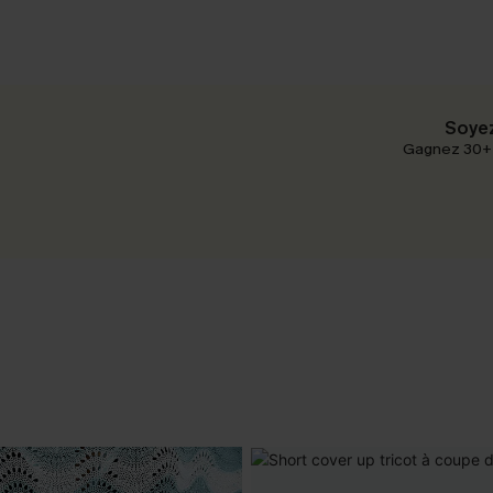
Soyez
Gagnez 30+ p