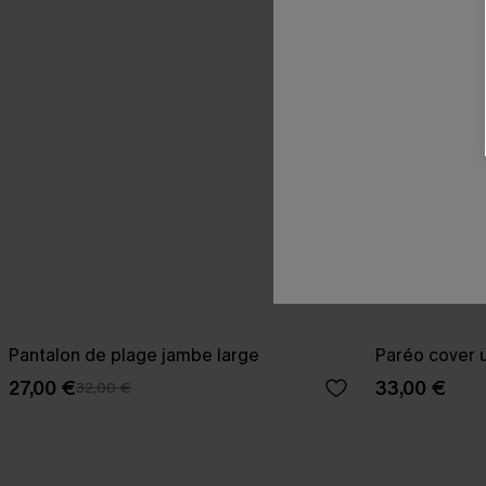
Pantalon de plage jambe large
Paréo cover u
27,00 €
33,00 €
32,00 €