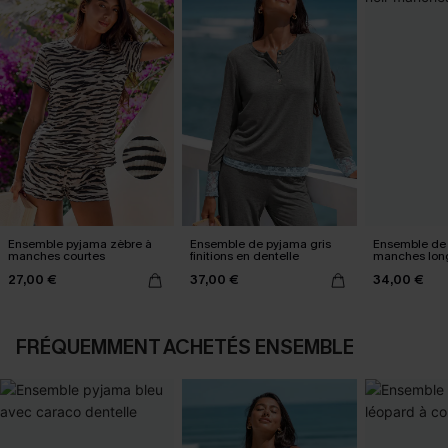
Ensemble pyjama zèbre à
Ensemble de pyjama gris
Ensemble de 
manches courtes
finitions en dentelle
manches lon
27,00 €
37,00 €
34,00 €
FRÉQUEMMENT ACHETÉS ENSEMBLE