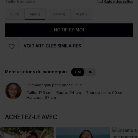
Taille française
Guide des tailles
S(38)
M(40)
L(42/44)
XL(46)
NOTIFIEZ-MOI
VOIR ARTICLES SIMILAIRES
Mensurations du mannequin
CM
IN
Le mannequin porte une taille:
S
Taille:
173 cm
Buste:
84 cm
Tour de taille:
60 cm
Hanches:
87 cm
ACHETEZ‑LE AVEC