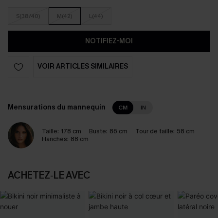
S(38/40)
M(42)
L(44)
NOTIFIEZ-MOI
VOIR ARTICLES SIMILAIRES
Mensurations du mannequin
CM
IN
Taille:
178 cm
Buste:
86 cm
Tour de taille:
58 cm
Hanches:
88 cm
ACHETEZ‑LE AVEC