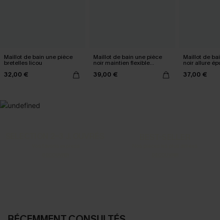
Maillot de bain une pièce
Maillot de bain une pièce
Maillot de ba
bretelles licou
noir maintien flexible
noir allure é
découpe au dos
32,00 €
39,00 €
37,00 €
SELECTION 2-3 J. OUVRÉS
BEST-SELLER
Vos favoris express
Nos pièces les plus aimées
DÉCOUVRIR
DÉCOUVRIR
RÉCEMMENT CONSULTÉS