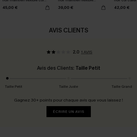
noir maintien flexible col
noir maintien flexible
noir col cœur
cœur
découpe au dos
armatures
45,00 €
39,00 €
42,00 €
AVIS CLIENTS
2.0
1 AVIS
Avis des Clients:
Taille Petit
Taille Petit
Taille Juste
Taille Grand
Gagnez 30+ points pour chaque avis que vous laissez !
ÉCRIRE UN AVIS