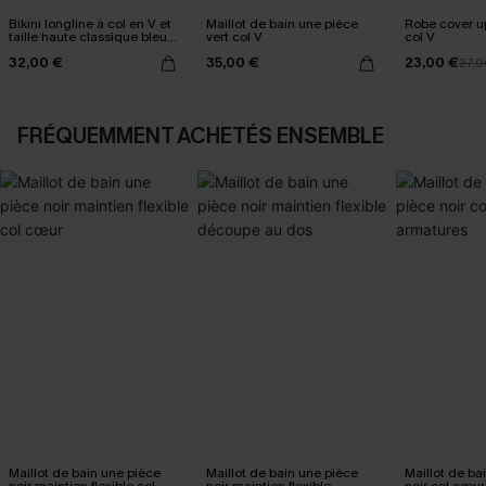
Bikini longline à col en V et
Maillot de bain une pièce
Robe cover u
taille haute classique bleu
vert col V
col V
marine
32,00 €
35,00 €
23,00 €
27,0
FRÉQUEMMENT ACHETÉS ENSEMBLE
Maillot de bain une pièce
Maillot de bain une pièce
Maillot de ba