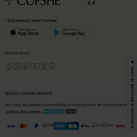
4.4
TÉLÉCHARGEZ L’APP CUPSHE
PROFITEZ DE -15%
SUIVEZ-NOUS
-15% dès 2 Achetés par E-mail
*Un code par commande, valable une seule fois.
S'abonner & Recevoir le code
En soumettant votre adresse e-mail, vous acceptez de recevoir des e-mails
©2026 CUPSHE FRANCE
marketing (y compris du contenu généré par l'IA) de Cupshe et
reconnaissez avoir pris connaissance de nos
Termes & Conditions
. Nous
Voir nôtre
déclaration d'accessibilité
et notre
politique de confidentialité.
pouvons utiliser les données collectées sur notre site ainsi que des
technologies de suivi, telles que des pixels intégrés à nos e-mails, afin de
Gestion des cookies
savoir si ceux-ci ont été ouverts, de mesurer votre engagement, de
personnaliser nos contenus et nos offres, et de vous recommander des
produits susceptibles de vous intéresser, conformément à notre
Politique de
confidentialité
. Vous pouvez vous désabonner à tout moment.