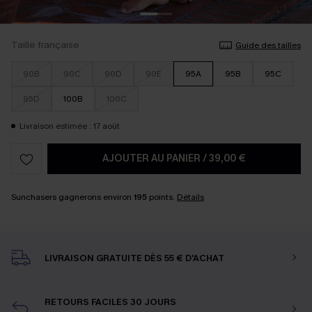
Taille française
Guide des tailles
90B
90C
90D
90E
95A
95B
95C
95D
100B
100C
Livraison estimée : 17 août
AJOUTER AU PANIER
/
39,00 €
Sunchasers gagnerons environ
195
points.
Détails
LIVRAISON GRATUITE DÈS 55 € D'ACHAT
RETOURS FACILES 30 JOURS