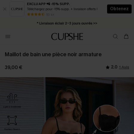
EXCLU APP 📲 -15% SUPP.
Obtenez
Téléchargez pour -15% supp. + livraison offerts !
Abonnement E-mail : -25% dès 4 achetés >>
50 k+
* Livraison éclair 2-3 jours ouvrés >>
Maillot de bain une pièce noir armature
39,00 €
2.0
1 Avis