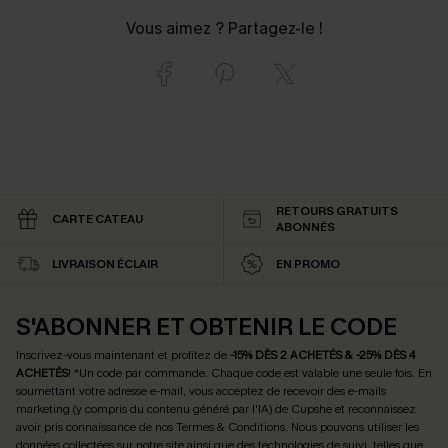
Vous aimez ? Partagez-le !
RETOURS GRATUITS
CARTE CATEAU
ABONNÉS
LIVRAISON ÉCLAIR
EN PROMO
S'ABONNER ET OBTENIR LE CODE
Inscrivez-vous maintenant et profitez de
-15% DÈS 2 ACHETÉS & -25% DÈS 4
ACHETÉS
! *Un code par commande. Chaque code est valable une seule fois.
En
soumettant votre adresse e-mail, vous acceptez de recevoir des e-mails
marketing (y compris du contenu généré par l'IA) de Cupshe et reconnaissez
avoir pris connaissance de nos
Termes & Conditions
. Nous pouvons utiliser les
données collectées sur notre site ainsi que des technologies de suivi, telles que