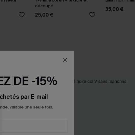
 tissée à
T-shirt à col en V texturé et
Bikini noir mini
découpé
35,00 €
25,00 €
Z DE -15%
chetés par E-mail
e, valable une seule fois.