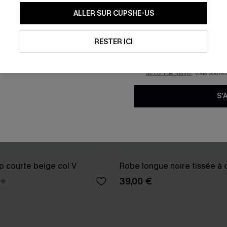
En soumettant votre adresse e-
ALLER SUR CUPSHE-US
mails marketing (y compris du
reconnaissez avoir pris conna
pouvons utiliser les données co
technologies de suivi, telles qu
RESTER ICI
savoir si ceux-ci ont été ouve
personnaliser nos contenus et 
produits susceptibles de vous 
de confidentialité
. Vous pouve
S'
p courte beige col V
Robe longue noire tissée à 
39,00 €
 €