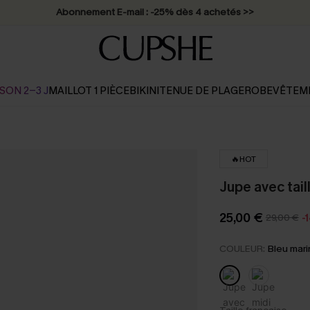
* Livraison éclair 2-3 jours ouvrés >>
SON 2-3 J
MAILLOT 1 PIÈCE
BIKINI
TENUE DE PLAGE
ROBE
VÊTEM
🔥HOT
Jupe avec tail
25,00 €
29,00 €
-
COULEUR:
Bleu mar