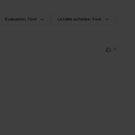
Évaluation: Tout
La taille achetée: Tout
1