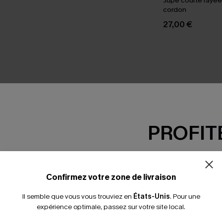
Jupe courte rayée
cordon
27,00 €
SEMBLE
PROFITE
-15% dès 2 A
*Un code par command
Confirmez votre zone de livraison
Il semble que vous vous trouviez en
États-Unis
.
Pour une
expérience optimale, passez sur votre site local.