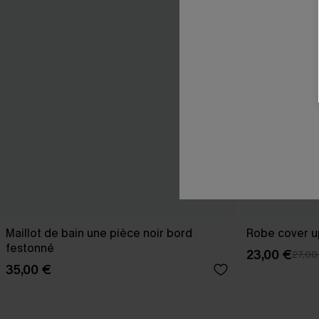
Maillot de bain une pièce noir bord
Robe cover u
festonné
23,00 €
27,00
35,00 €