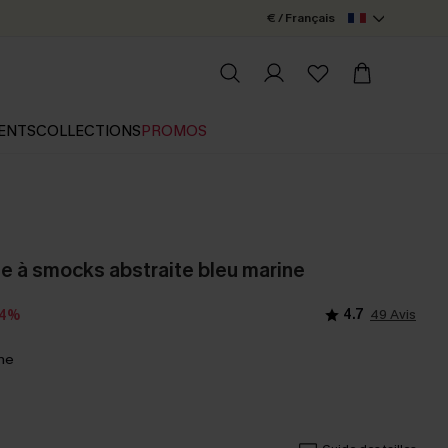
€ / Français
ENTS
COLLECTIONS
PROMOS
le à smocks abstraite bleu marine
4.7
49 Avis
14%
ine