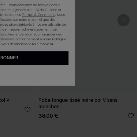
mail, vous acceptez de recevoir des e-
 contenu généré par l'IA) de Cupshe et
issance de nos
Termes & Conditions
. Nous
llectées sur notre site ainsi que des
e des pixels intégrés à nos e-mails, afin de
rts, de mesurer votre engagement, de
nos offres, et de vous recommander des
intéresser, conformément à notre
Politique
z vous désabonner à tout moment.
ABONNER
col V
Robe longue tissé noire col V sans
manches
38,00 €