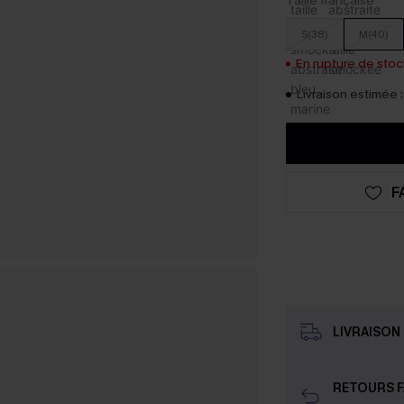
Taille française
S(38)
M(40)
En rupture de stock
Livraison estimée :
F
LIVRAISON 
RETOURS F