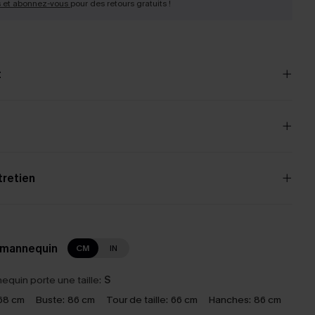
s et abonnez-vous
pour des retours gratuits !
t
tretien
 mannequin
CM
IN
equin porte une taille:
S
68 cm
Buste:
86 cm
Tour de taille:
66 cm
Hanches:
86 cm