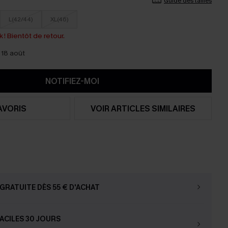
Guide des tailles
L(42/44)
XL(46)
 ! Bientôt de retour.
 18 août
NOTIFIEZ-MOI
AVORIS
VOIR ARTICLES SIMILAIRES
GRATUITE DÈS 55 € D'ACHAT
ACILES 30 JOURS