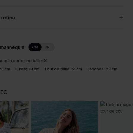
tretien
 mannequin
CM
IN
equin porte une taille:
S
73 cm
Buste:
79 cm
Tour de taille:
61 cm
Hanches:
89 cm
VEC