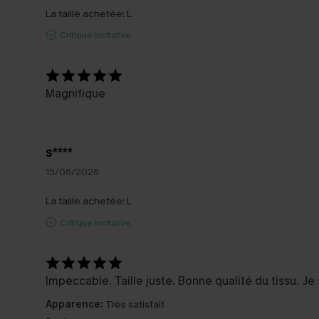
La taille achetée:
L
Critique Incitative
Magnifique
s****
15/06/2026
La taille achetée:
L
Critique Incitative
Impeccable. Taille juste. Bonne qualité du tissu. Je 
Apparence:
Très satisfait