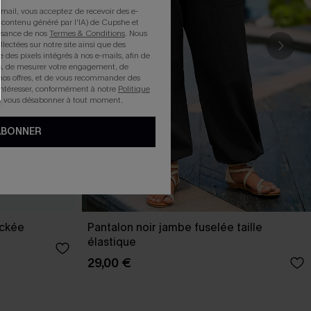
mail, vous acceptez de recevoir des e-
 contenu généré par l'IA) de Cupshe et
issance de nos
Termes & Conditions
. Nous
llectées sur notre site ainsi que des
e des pixels intégrés à nos e-mails, afin de
rts, de mesurer votre engagement, de
nos offres, et de vous recommander des
intéresser, conformément à notre
Politique
z vous désabonner à tout moment.
ABONNER
ockée
Pantalon noir jambe fuselée taille
élastique
29,00 €