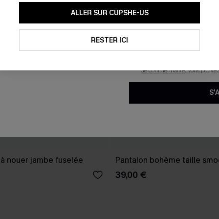
En soumettant votre adresse e-
ALLER SUR CUPSHE-US
mails marketing (y compris du
reconnaissez avoir pris conna
pouvons utiliser les données co
technologies de suivi, telles qu
RESTER ICI
savoir si ceux-ci ont été ouve
personnaliser nos contenus et 
produits susceptibles de vous 
de confidentialité
. Vous pouve
S'
 à nouer jambe fuselée
Pantalon bohème taille sm
39,00 €