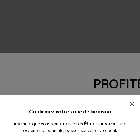
SEMBLE
PROFITE
-15% dès 2 A
*Un code par command
Confirmez votre zone de livraison
Il semble que vous vous trouviez en
États-Unis
.
Pour une
expérience optimale, passez sur votre site local.