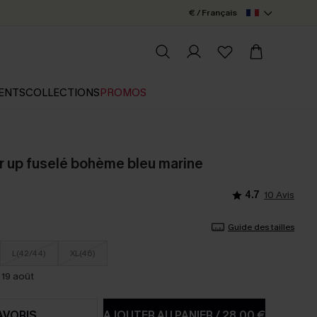
€ / Français
ENTS
COLLECTIONS
PROMOS
r up fuselé bohème bleu marine
4.7
10 Avis
Guide des tailles
L(42/44)
XL(46)
 19 août
AVORIS
AJOUTER AU PANIER
/
28,00 €