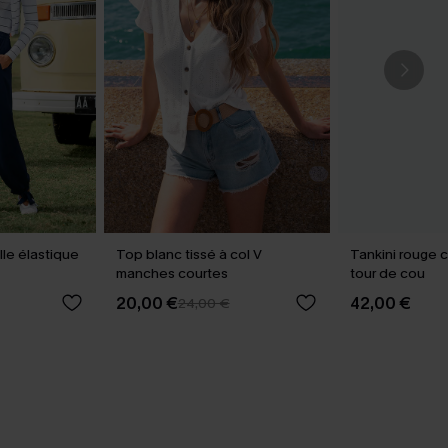
lle élastique
Top blanc tissé à col V
Tankini rouge 
manches courtes
tour de cou
20,00 €
42,00 €
24,00 €