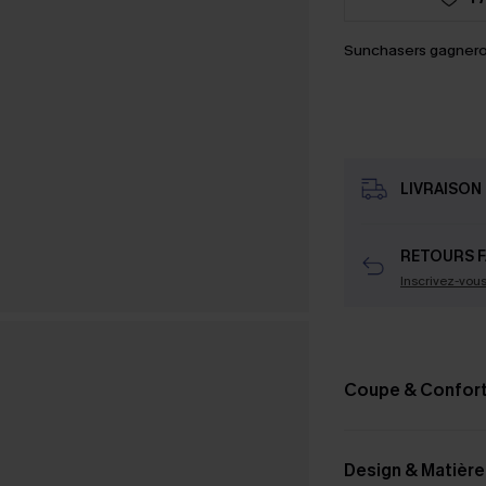
Sunchasers gagnero
LIVRAISON 
RETOURS F
Inscrivez-vou
Coupe & Confor
Design & Matière