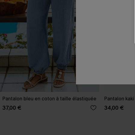
Pantalon bleu en coton à taille élastiquée
Pantalon kaki
37,00 €
34,00 €