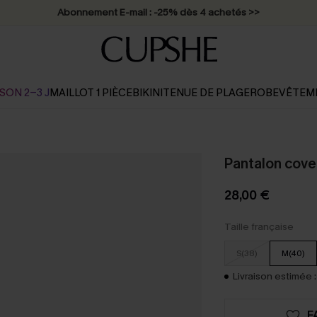
Abonnement E-mail : -25% dès 4 achetés >>
SON 2-3 J
MAILLOT 1 PIÈCE
BIKINI
TENUE DE PLAGE
ROBE
VÊTEM
Pantalon cove
28,00 €
Taille française
S(38)
M(40)
Livraison estimée :
F