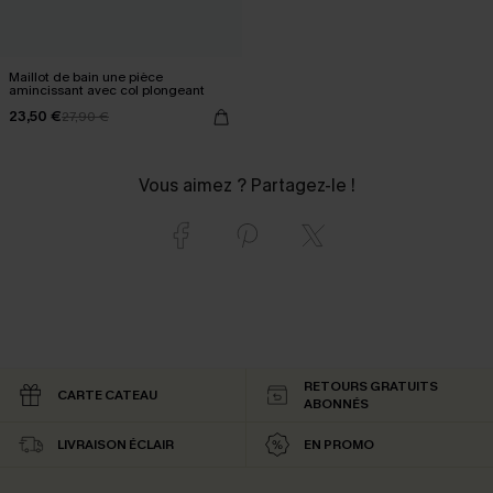
Maillot de bain une pièce
amincissant avec col plongeant
23,50 €
27,90 €
Vous aimez ? Partagez-le !
RETOURS GRATUITS
CARTE CATEAU
ABONNÉS
LIVRAISON ÉCLAIR
EN PROMO