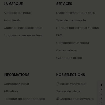
LA MARQUE
SERVICES
À propos de nous
Livraison offerte dès 55 €
Avis clients
Suivi de commande
Cupshe chaîne logistique
Retours faciles sous 30 jours
Programme ambassadeur
FAQ
Commencer un retour
Carte cadeau
Guide des tailles
PROFITEZ DE -15%
INFORMATIONS
NOS SÉLECTIONS
-15% dès 2 Achetés par E-mail
Contactez-nous
🩱Maillot ventre plat
*Un code par commande, valable une seule fois.
Affiliation
Tenue de plage
Politique de confidentialité
🎁Cadeau de bienvenue