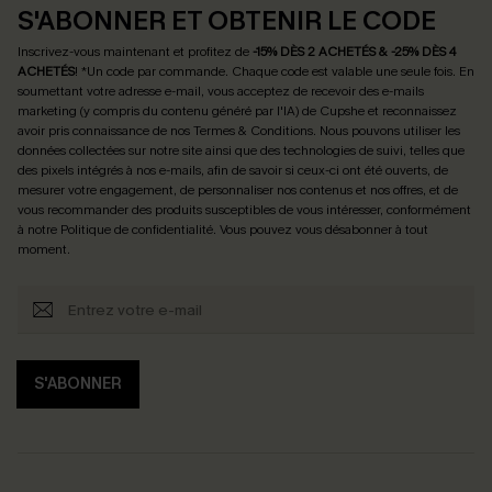
S'ABONNER ET OBTENIR LE CODE
Inscrivez-vous maintenant et profitez de
-15% DÈS 2 ACHETÉS & -25% DÈS 4
ACHETÉS
! *Un code par commande. Chaque code est valable une seule fois.
En
soumettant votre adresse e-mail, vous acceptez de recevoir des e-mails
marketing (y compris du contenu généré par l'IA) de Cupshe et reconnaissez
avoir pris connaissance de nos
Termes & Conditions
. Nous pouvons utiliser les
données collectées sur notre site ainsi que des technologies de suivi, telles que
des pixels intégrés à nos e-mails, afin de savoir si ceux-ci ont été ouverts, de
mesurer votre engagement, de personnaliser nos contenus et nos offres, et de
vous recommander des produits susceptibles de vous intéresser, conformément
à notre
Politique de confidentialité
. Vous pouvez vous désabonner à tout
moment.
S'ABONNER