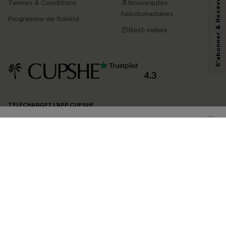
S'abonner & Recevoir le code
Termes & Conditions
🔝Nouveautés
En soumettant votre adresse e-mail, vous acceptez de recevoir des e-mails
marketing (y compris du contenu généré par l'IA) de Cupshe et
hebdomadaires
Programme de fidélité
reconnaissez avoir pris connaissance de nos
Termes & Conditions
. Nous
pouvons utiliser les données collectées sur notre site ainsi que des
😍Best-sellers
technologies de suivi, telles que des pixels intégrés à nos e-mails, afin de
savoir si ceux-ci ont été ouverts, de mesurer votre engagement, de
personnaliser nos contenus et nos offres, et de vous recommander des
produits susceptibles de vous intéresser, conformément à notre
Politique de
confidentialité
. Vous pouvez vous désabonner à tout moment.
4.3
S'ABONNER
TÉLÉCHARGEZ L’APP CUPSHE
SUIVEZ-NOUS
©2026 CUPSHE FRANCE