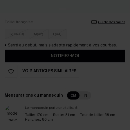
Taille française
Guide des tailles
S(38/40)
M(42)
L(44)
Serré au début, mais s'adapte rapidement à vos courbes.
NOTIFIEZ-MOI
VOIR ARTICLES SIMILAIRES
Mensurations du mannequin
CM
IN
Le mannequin porte une taille:
S
Taille:
170 cm
Buste:
81 cm
Tour de taille:
58 cm
Hanches:
86 cm