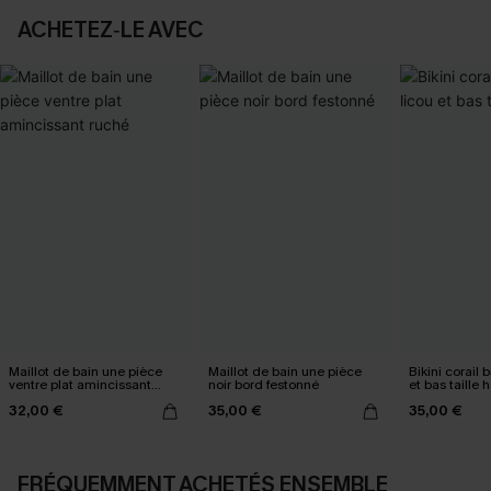
ACHETEZ‑LE AVEC
Maillot de bain une pièce
Maillot de bain une pièce
Bikini corail b
ventre plat amincissant
noir bord festonné
et bas taille 
ruché
32,00 €
35,00 €
35,00 €
FRÉQUEMMENT ACHETÉS ENSEMBLE