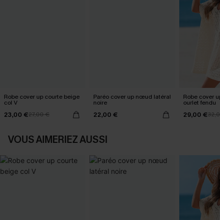
Robe cover up courte beige
Paréo cover up nœud latéral
Robe cover u
col V
noire
ourlet fendu
23,00 €
22,00 €
29,00 €
27,00 €
32,
VOUS AIMERIEZ AUSSI