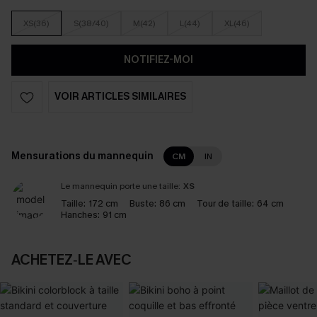
XS(36)
S(38/40)
M(42)
L(44)
XL(46)
NOTIFIEZ-MOI
VOIR ARTICLES SIMILAIRES
Mensurations du mannequin
CM
IN
Le mannequin porte une taille:
XS
Taille:
172 cm
Buste:
86 cm
Tour de taille:
64 cm
Hanches:
91 cm
ACHETEZ‑LE AVEC