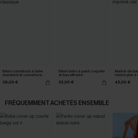
Bikini colorblock à taille
Bikini boho à point coquille
Maillot de ba
standard et couverture
et bas effronté
ventre plat à
classique
abstrait
38,00 €
32,00 €
42,00 €
FRÉQUEMMENT ACHETÉS ENSEMBLE