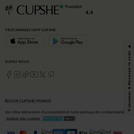
4.4
PROFITEZ DE -15%
TÉLÉCHARGEZ L’APP CUPSHE
-15% dès 2 Achetés par E-mail
*Un code par commande, valable une seule fois.
S'abonner & Recevoir le code
SUIVEZ-NOUS
En soumettant votre adresse e-mail, vous acceptez de recevoir des e-mails
marketing (y compris du contenu généré par l'IA) de Cupshe et
reconnaissez avoir pris connaissance de nos
Termes & Conditions
. Nous
pouvons utiliser les données collectées sur notre site ainsi que des
technologies de suivi, telles que des pixels intégrés à nos e-mails, afin de
savoir si ceux-ci ont été ouverts, de mesurer votre engagement, de
©2026 CUPSHE FRANCE
personnaliser nos contenus et nos offres, et de vous recommander des
produits susceptibles de vous intéresser, conformément à notre
Politique de
Voir nôtre
déclaration d'accessibilité
et notre
politique de confidentialité.
confidentialité
. Vous pouvez vous désabonner à tout moment.
Gestion des cookies
S'ABONNER