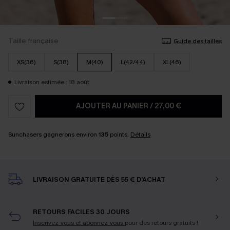
Taille française
Guide des tailles
XS(36)
S(38)
M(40)
L(42/44)
XL(46)
Livraison estimée : 18 août
AJOUTER AU PANIER
/
27,00 €
Sunchasers gagnerons environ
135
points.
Détails
LIVRAISON GRATUITE DÈS 55 € D'ACHAT
RETOURS FACILES 30 JOURS
Inscrivez-vous et abonnez-vous
pour des retours gratuits !