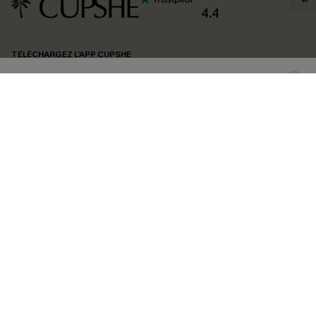
confidentialité
. Vous pouvez vous désabonner à tout moment.
4.4
S'ABONNER
TÉLÉCHARGEZ L’APP CUPSHE
SUIVEZ-NOUS
©2026 CUPSHE FRANCE
Voir nôtre
déclaration d'accessibilité
et notre
politique de confidentialité.
Gestion des cookies