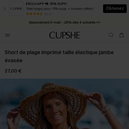
EXCLU APP 📲 -15% SUPP.
Obtenez
Téléchargez pour -15% supp. + livraison offerts !
* Livraison éclair 2-3 jours ouvrés >>
50 k+
Abonnement E-mail : -25% dès 4 achetés >>
Short de plage imprimé taille élastique jambe
évasée
27,00 €