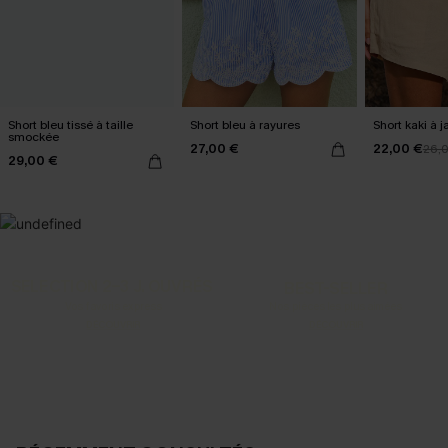
Short bleu tissé à taille
Short bleu à rayures
Short kaki à 
smockée
27,00 €
22,00 €
26,
29,00 €
SELECTION 2-3 J. OUVRÉS
BEST-SELLER
Vos favoris express
Nos pièces les plus aimées
DÉCOUVRIR
DÉCOUVRIR