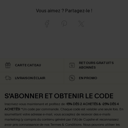
Vous aimez ? Partagez-le !
RETOURS GRATUITS
CARTE CATEAU
ABONNÉS
LIVRAISON ÉCLAIR
EN PROMO
S'ABONNER ET OBTENIR LE CODE
Inscrivez-vous maintenant et profitez de
-15% DÈS 2 ACHETÉS & -25% DÈS 4
ACHETÉS
! *Un code par commande. Chaque code est valable une seule fois.
En
soumettant votre adresse e-mail, vous acceptez de recevoir des e-mails
marketing (y compris du contenu généré par l'IA) de Cupshe et reconnaissez
avoir pris connaissance de nos
Termes & Conditions
. Nous pouvons utiliser les