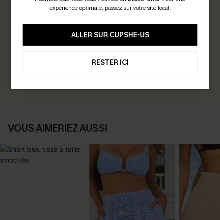
expérience optimale, passez sur votre site local.
0.0
ALLER SUR CUPSHE-US
Soyez le Premier à Donner Votre Avis
Gagnez 30+ points pour chaque avis que vous laissez !
RESTER ICI
ÉCRIRE UN AVIS
VOUS AIMERIEZ AUSSI