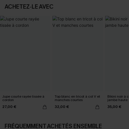
ACHETEZ‑LE AVEC
Jupe courte rayée tissée à
Top blanc en tricot à col V et
Bikini noir à 
cordon
manches courtes
jambe haute
27,00 €
32,00 €
35,00 €
FRÉQUEMMENT ACHETÉS ENSEMBLE