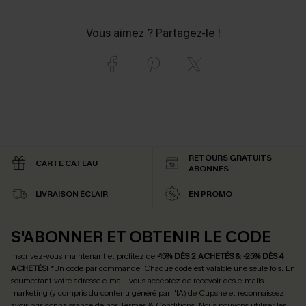
Vous aimez ? Partagez-le !
RETOURS GRATUITS
CARTE CATEAU
ABONNÉS
LIVRAISON ÉCLAIR
EN PROMO
S'ABONNER ET OBTENIR LE CODE
Inscrivez-vous maintenant et profitez de
-15% DÈS 2 ACHETÉS & -25% DÈS 4
ACHETÉS
! *Un code par commande. Chaque code est valable une seule fois.
En
soumettant votre adresse e-mail, vous acceptez de recevoir des e-mails
marketing (y compris du contenu généré par l'IA) de Cupshe et reconnaissez
avoir pris connaissance de nos
Termes & Conditions
. Nous pouvons utiliser les