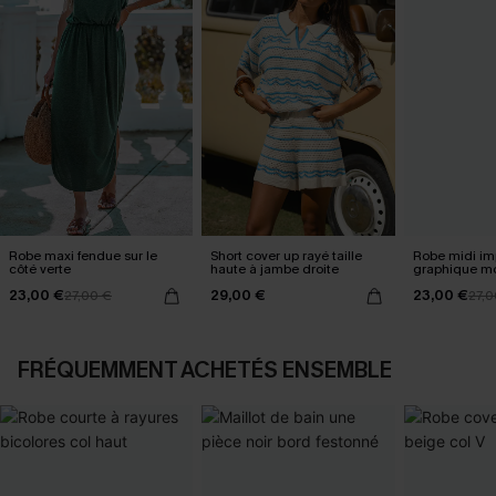
Robe maxi fendue sur le
Short cover up rayé taille
Robe midi im
côté verte
haute à jambe droite
graphique m
23,00 €
29,00 €
23,00 €
27,00 €
27,0
FRÉQUEMMENT ACHETÉS ENSEMBLE