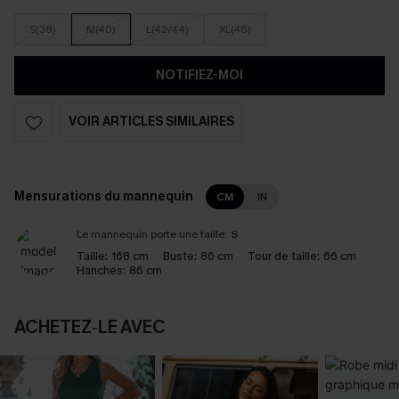
S(38)
M(40)
L(42/44)
XL(46)
NOTIFIEZ-MOI
VOIR ARTICLES SIMILAIRES
Mensurations du mannequin
CM
IN
Le mannequin porte une taille:
S
Taille:
168 cm
Buste:
86 cm
Tour de taille:
66 cm
Hanches:
86 cm
ACHETEZ‑LE AVEC