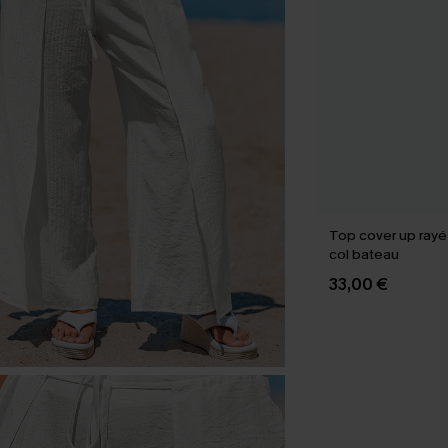
Top cover up rayé 
col bateau
33,00 €