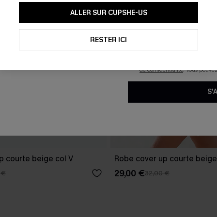
En soumettant votre adresse e-
ALLER SUR CUPSHE-US
mails marketing (y compris du
reconnaissez avoir pris conna
pouvons utiliser les données co
technologies de suivi, telles qu
RESTER ICI
savoir si ceux-ci ont été ouve
personnaliser nos contenus et 
produits susceptibles de vous 
de confidentialité
. Vous pouve
S'
p courte beige col V
Robe cover up courte beige
29,00 €
 €
32,00 €