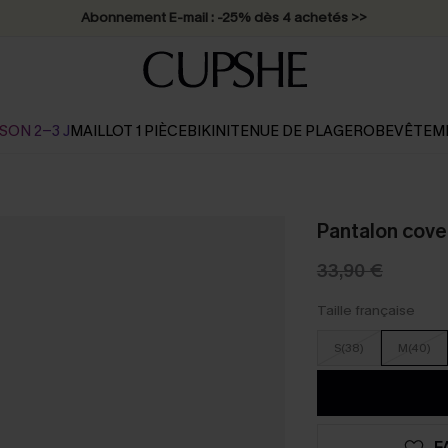
Abonnement E-mail : -25% dès 4 achetés >>
SON 2-3 J
MAILLOT 1 PIÈCE
BIKINI
TENUE DE PLAGE
ROBE
VÊTEM
Pantalon cover
33,90 €
Taille française
S(38)
M(40)
F