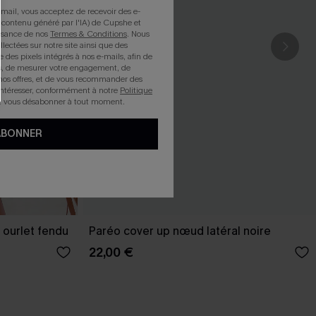
mail, vous acceptez de recevoir des e-
 contenu généré par l'IA) de Cupshe et
issance de nos
Termes & Conditions
. Nous
llectées sur notre site ainsi que des
e des pixels intégrés à nos e-mails, afin de
rts, de mesurer votre engagement, de
nos offres, et de vous recommander des
intéresser, conformément à notre
Politique
z vous désabonner à tout moment.
ABONNER
 ourlet fendu
Paréo cover up nœud latéral noire
22,00 €