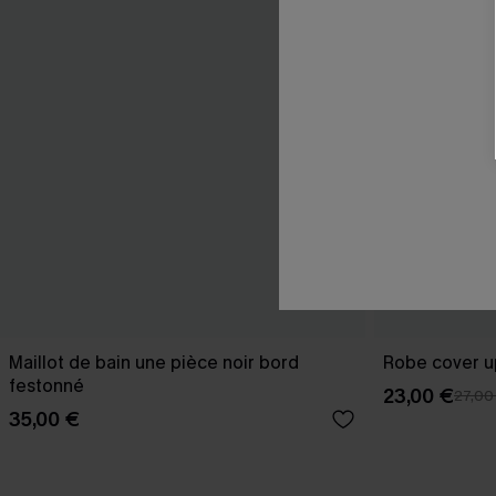
Maillot de bain une pièce noir bord
Robe cover u
festonné
23,00 €
27,00
35,00 €