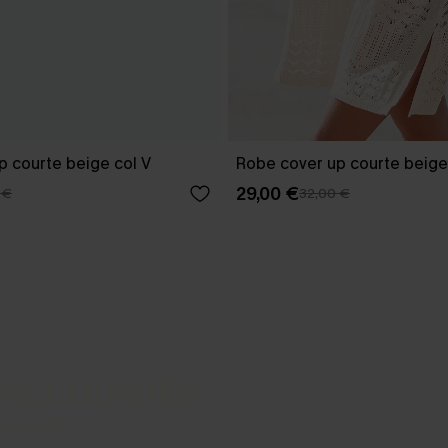
p courte beige col V
Robe cover up courte beige
29,00 €
 €
32,00 €
-3 J. OUVRÉS
s express