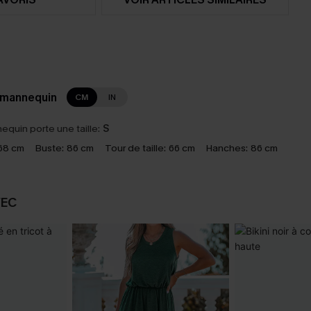
 mannequin
CM
IN
equin porte une taille:
S
68 cm
Buste:
86 cm
Tour de taille:
66 cm
Hanches:
86 cm
VEC