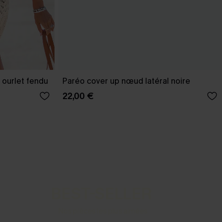
 ourlet fendu
Paréo cover up nœud latéral noire
22,00 €
BEST-SELLER
Nos pièces les plus aimées