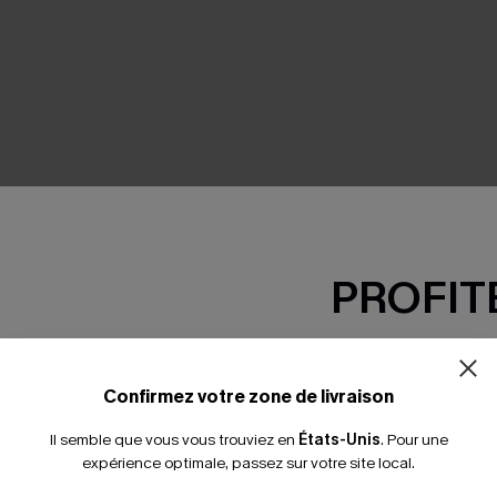
SEMBLE
PROFITE
-15% dès 2 A
*Un code par command
Confirmez votre zone de livraison
Il semble que vous vous trouviez en
États-Unis
.
Pour une
expérience optimale, passez sur votre site local.