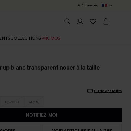
€ / Français
ENTS
COLLECTIONS
PROMOS
 up blanc transparent nouer à la taille
Guide des tailles
L(42/44)
XL(46)
NOTIFIEZ-MOI
AVORIS
VOIR ARTICLES SIMILAIRES