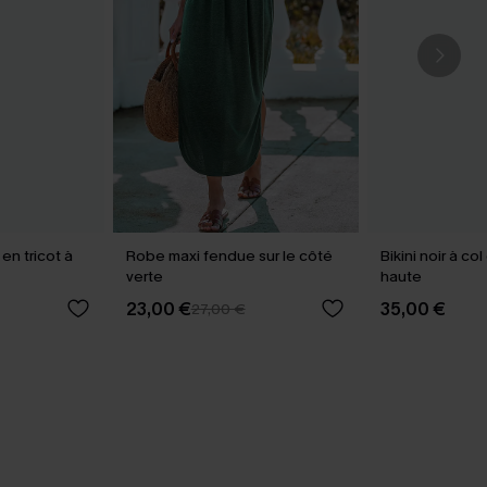
en tricot à
Robe maxi fendue sur le côté
Bikini noir à c
verte
haute
23,00 €
35,00 €
27,00 €