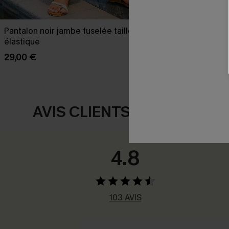
Pantalon noir jambe fuselée taille
Pantalon bleu
élastique
37,00 €
29,00 €
AVIS CLIENTS
4.8
103 AVIS