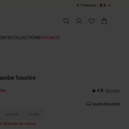
€ / Français
ENTS
COLLECTIONS
PROMOS
 jambe fuselée
4.8
103 Avis
15%
Guide des tailles
L(42/44)
XL(46)
 ! Bientôt de retour.