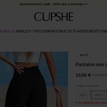
Abonnement E-mail : -25% dès 4 achetés >>
SON 2-3 J
MAILLOT 1 PIÈCE
BIKINI
TENUE DE PLAGE
ROBE
VÊTEM
🔥HOT
Pantalon noir
23,00 €
27,00 €
-
Taille française
S(38)
M(40)
En rupture de stock