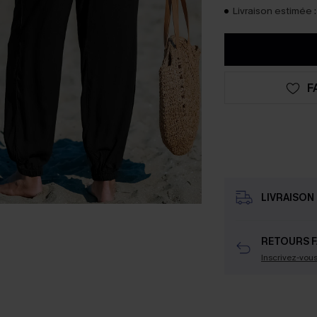
Livraison estimée :
F
LIVRAISON 
RETOURS F
Inscrivez-vou