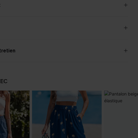
t
tretien
VEC