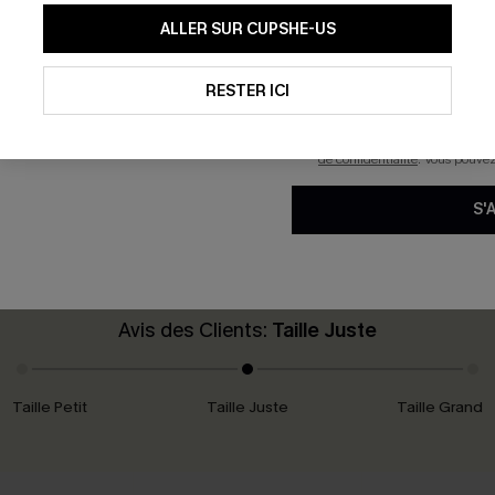
En soumettant votre adresse e-
ALLER SUR CUPSHE-US
mails marketing (y compris du
reconnaissez avoir pris conna
 en coton à taille élastiquée
T-shirt à col en V texturé e
pouvons utiliser les données co
technologies de suivi, telles qu
RESTER ICI
25,00 €
savoir si ceux-ci ont été ouve
personnaliser nos contenus et 
produits susceptibles de vous 
de confidentialité
. Vous pouve
S'
Avis des Clients:
Taille Juste
Taille Petit
Taille Juste
Taille Grand