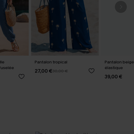
lle
Pantalon tropical
Pantalon beige 
fuselée
élastique
27,00 €
30,00 €
39,00 €