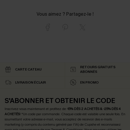
Vous aimez ? Partagez-le !
RETOURS GRATUITS
CARTE CATEAU
ABONNÉS
LIVRAISON ÉCLAIR
EN PROMO
S'ABONNER ET OBTENIR LE CODE
Inscrivez-vous maintenant et profitez de
-15% DÈS 2 ACHETÉS & -25% DÈS 4
ACHETÉS
! *Un code par commande. Chaque code est valable une seule fois.
En
soumettant votre adresse e-mail, vous acceptez de recevoir des e-mails
marketing (y compris du contenu généré par l'IA) de Cupshe et reconnaissez
avoir pris connaissance de nos
Termes & Conditions
. Nous pouvons utiliser les