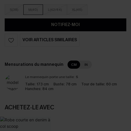
S(38)
M(40)
L(42/44)
XL(46)
NOTIFIEZ-MOI
VOIR ARTICLES SIMILAIRES
Mensurations du mannequin
CM
IN
Le mannequin porte une taille:
S
Taille:
173 cm
Buste:
78 cm
Tour de taille:
60 cm
Hanches:
84 cm
ACHETEZ‑LE AVEC