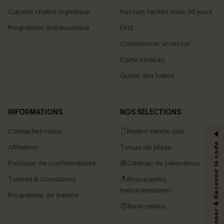
Cupshe chaîne logistique
Retours faciles sous 30 jours
Programme ambassadeur
FAQ
Commencer un retour
Carte cadeau
Guide des tailles
PROFITEZ DE -15%
INFORMATIONS
NOS SÉLECTIONS
-15% dès 2 Achetés par E-mail
Contactez-nous
🩱Maillot ventre plat
*Un code par commande, valable une seule fois.
S'abonner & Recevoir le code
Affiliation
Tenue de plage
Politique de confidentialité
🎁Cadeau de bienvenue
Termes & Conditions
🔝Nouveautés
En soumettant votre adresse e-mail, vous acceptez de recevoir des e-mails
marketing (y compris du contenu généré par l'IA) de Cupshe et
hebdomadaires
Programme de fidélité
reconnaissez avoir pris connaissance de nos
Termes & Conditions
. Nous
pouvons utiliser les données collectées sur notre site ainsi que des
😍Best-sellers
technologies de suivi, telles que des pixels intégrés à nos e-mails, afin de
savoir si ceux-ci ont été ouverts, de mesurer votre engagement, de