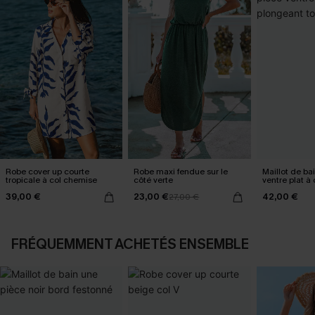
Robe cover up courte
Robe maxi fendue sur le
Maillot de ba
tropicale à col chemise
côté verte
ventre plat à
tour de cou
39,00 €
23,00 €
42,00 €
27,00 €
FRÉQUEMMENT ACHETÉS ENSEMBLE