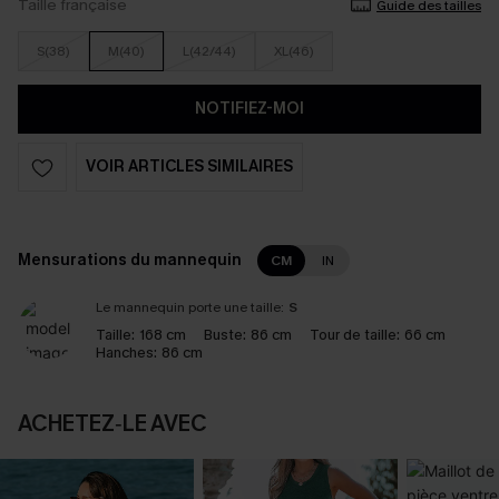
Taille française
Guide des tailles
S(38)
M(40)
L(42/44)
XL(46)
NOTIFIEZ-MOI
VOIR ARTICLES SIMILAIRES
Mensurations du mannequin
CM
IN
Le mannequin porte une taille:
S
Taille:
168 cm
Buste:
86 cm
Tour de taille:
66 cm
Hanches:
86 cm
ACHETEZ‑LE AVEC