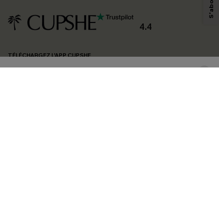
personnaliser nos contenus et nos offres, et de vous recommander des
produits susceptibles de vous intéresser, conformément à notre
Politique de
confidentialité
. Vous pouvez vous désabonner à tout moment.
4.4
S'ABONNER
TÉLÉCHARGEZ L’APP CUPSHE
SUIVEZ-NOUS
©2026 CUPSHE FRANCE
Voir nôtre
déclaration d'accessibilité
et notre
politique de confidentialité.
Gestion des cookies