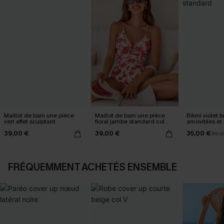
Maillot de bain une pièce
Maillot de bain une pièce
Bikini violet b
vert effet sculptant
floral jambe standard col
amovibles et 
plongeant
standard
39,00 €
39,00 €
35,00 €
39,
FRÉQUEMMENT ACHETÉS ENSEMBLE