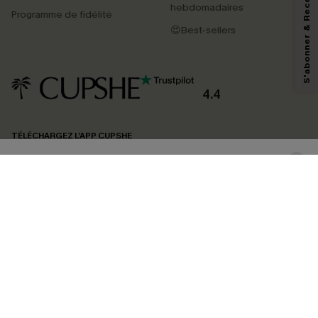
S'abonner & Recevoir le code
hebdomadaires
marketing (y compris du contenu généré par l'IA) de Cupshe et
Programme de fidélité
reconnaissez avoir pris connaissance de nos
Termes & Conditions
. Nous
😍Best-sellers
pouvons utiliser les données collectées sur notre site ainsi que des
technologies de suivi, telles que des pixels intégrés à nos e-mails, afin de
savoir si ceux-ci ont été ouverts, de mesurer votre engagement, de
personnaliser nos contenus et nos offres, et de vous recommander des
produits susceptibles de vous intéresser, conformément à notre
Politique de
confidentialité
. Vous pouvez vous désabonner à tout moment.
4.4
S'ABONNER
TÉLÉCHARGEZ L’APP CUPSHE
SUIVEZ-NOUS
©2026 CUPSHE FRANCE