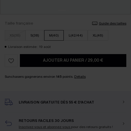
Taille française
Guide des tailles
XS(36)
S(38)
M(40)
L(42/44)
XL(46)
Livraison estimée : 19 août
AJOUTER AU PANIER
/
29,00 €
Sunchasers gagnerons environ
145
points.
Détails
LIVRAISON GRATUITE DÈS 55 € D'ACHAT
RETOURS FACILES 30 JOURS
Inscrivez-vous et abonnez-vous
pour des retours gratuits !