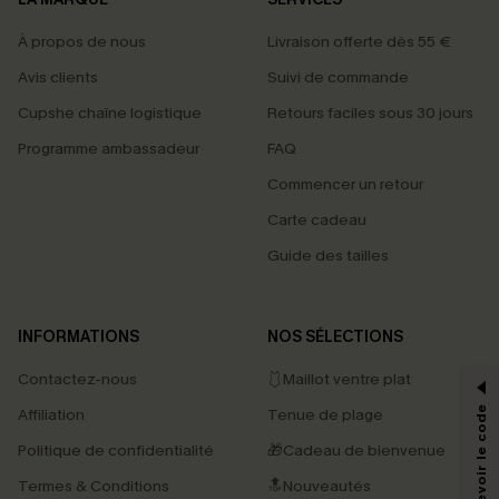
À propos de nous
Livraison offerte dès 55 €
Avis clients
Suivi de commande
Cupshe chaîne logistique
Retours faciles sous 30 jours
Programme ambassadeur
FAQ
Commencer un retour
Carte cadeau
Guide des tailles
PROFITEZ DE -15%
INFORMATIONS
NOS SÉLECTIONS
-15% dès 2 Achetés par E-mail
Contactez-nous
🩱Maillot ventre plat
*Un code par commande, valable une seule fois.
Affiliation
Tenue de plage
Politique de confidentialité
🎁Cadeau de bienvenue
Termes & Conditions
🔝Nouveautés
En soumettant votre adresse e-mail, vous acceptez de recevoir des e-mails