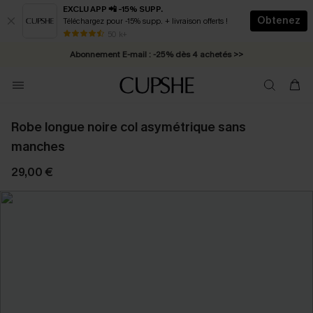
EXCLU APP 📲 -15% SUPP.
Obtenez
Téléchargez pour -15% supp. + livraison offerts !
* Livraison éclair 2-3 jours ouvrés >>
50 k+
Abonnement E-mail : -25% dès 4 achetés >>
Robe longue noire col asymétrique sans
manches
29,00 €