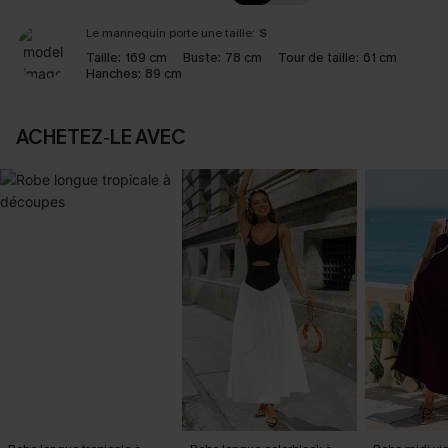
Le mannequin porte une taille:
S
Taille:
169 cm
Buste:
78 cm
Tour de taille:
61 cm
Hanches:
89 cm
ACHETEZ‑LE AVEC