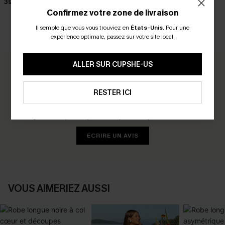
39,00 €
28,00 €
Confirmez votre zone de livraison
Il semble que vous vous trouviez en
États-Unis
.
Pour une
expérience optimale, passez sur votre site local.
AVIS CLIENTS
ALLER SUR CUPSHE-US
0.0
RESTER ICI
Soyez le Premier à Donner Votre Avis
Gagnez 30+ points pour chaque avis que vous laissez !
ÉCRIRE UN AVIS
VOUS AIMERIEZ AUSSI