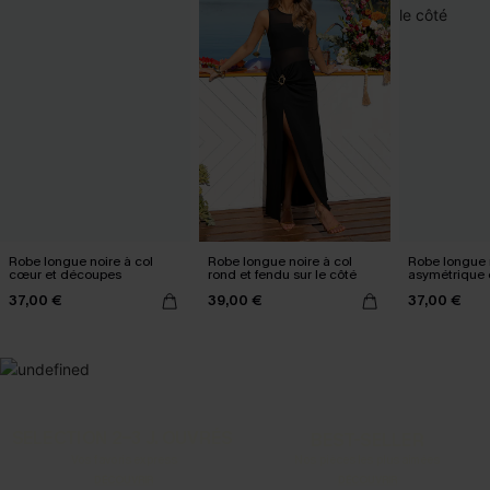
Robe longue noire à col
Robe longue noire à col
Robe longue n
cœur et découpes
rond et fendu sur le côté
asymétrique 
le côté
37,00 €
39,00 €
37,00 €
SELECTION 2-3 J. OUVRÉS
BEST-SELLER
Vos favoris express
Nos pièces les plus aimées
DÉCOUVRIR
DÉCOUVRIR